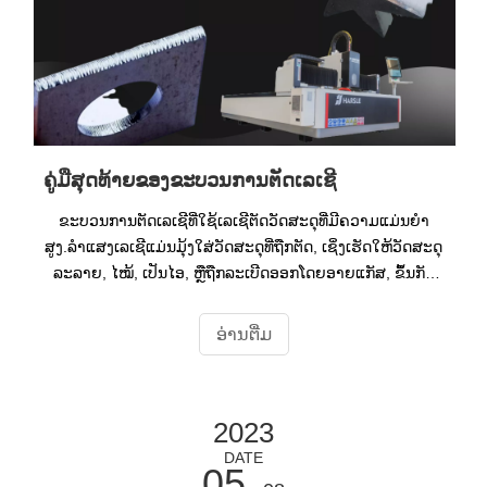
ຄູ່ມືສຸດທ້າຍຂອງຂະບວນການຕັດເລເຊີ
ຂະບວນການຕັດເລເຊີທີ່ໃຊ້ເລເຊີຕັດວັດສະດຸທີ່ມີຄວາມແມ່ນຍໍາ
ສູງ.ລຳແສງເລເຊີແມ່ນມຸ້ງໃສ່ວັດສະດຸທີ່ຖືກຕັດ, ເຊິ່ງເຮັດໃຫ້ວັດສະດຸ
ລະລາຍ, ໄໝ້, ເປັນໄອ, ຫຼືຖືກລະເບີດອອກໂດຍອາຍແກັສ, ຂຶ້ນກັບ
ຊະນິດຂອງເລເຊີ ແລະວັດສະດຸ.
ອ່ານ​ຕື່ມ
2023
DATE
05