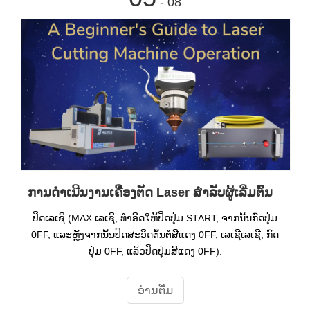
- 08
ການດໍາເນີນງານເຄື່ອງຕັດ Laser ສໍາລັບຜູ້ເລີ່ມຕົ້ນ
ປິດເລເຊີ (MAX ເລເຊີ, ທໍາອິດໃຫ້ປິດປຸ່ມ START, ຈາກນັ້ນກົດປຸ່ມ
0FF, ແລະຫຼັງຈາກນັ້ນປິດສະວິດຕົ້ນຕໍສີແດງ 0FF, ເລເຊີເລເຊີ, ກົດ
ປຸ່ມ 0FF, ແລ້ວປິດປຸ່ມສີແດງ 0FF).
ອ່ານ​ຕື່ມ