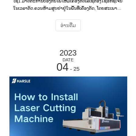
ເຊີ1.ມາດຕະການປ້ອງກັນໄຟໄຫມ້ເຄື່ອງຕັດເລເຊີຕ້ອງໃຊ້ອົກຊີເຈນ
ໃນເວລາຕັດ.ຄວນຫ້າມສູບຢາຢູ່ໃນພື້ນທີ່ເຄື່ອງຕັດ, ໂດຍສະເພາະຢູ່
ໃກ້ກັບກະບອກອົກຊີ, ເພື່ອປ້ອງກັນອັນຕະລາຍທີ່ເຊື່ອງໄວ້ແລະຄວາມ
ເສຍຫາຍທີ່ບໍ່ຈໍາເປັນ.
ອ່ານ​ຕື່ມ
2023
DATE
04
- 25