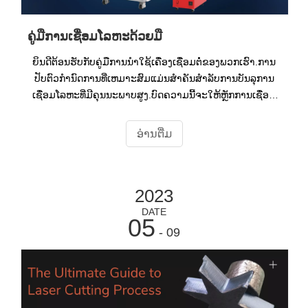
ຄູ່ມືການເຊື່ອມໂລຫະດ້ວຍມື
ຍິນ​ດີ​ຕ້ອນ​ຮັບ​ກັບ​ຄູ່​ມື​ການ​ນໍາ​ໃຊ້​ເຄື່ອງ​ເຊື່ອມ​ຕໍ່​ຂອງ​ພວກ​ເຮົາ​.ການ
ປັບຕົວກໍານົດການທີ່ເຫມາະສົມແມ່ນສໍາຄັນສໍາລັບການບັນລຸການ
ເຊື່ອມໂລຫະທີ່ມີຄຸນນະພາບສູງ.ບົດຄວາມນີ້ຈະໃຫ້ຫຼັກການເຊື່ອມ
ໂລຫະທີ່ສໍາຄັນ, ຕົວຢ່າງຂະບວນການລະອຽດ, ແລະຄໍາແນະນໍາສໍາ
ລັບການປັບເຄື່ອງຂອງທ່ານ.
ອ່ານ​ຕື່ມ
2023
DATE
05
- 09