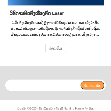
ວິທີການຕິດຕັ້ງເຄື່ອງຕັດ Laser
1.ຕິດຕັ້ງເຄື່ອງຕັດເລເຊີ.ຫຼັງຈາກໄດ້ຮັບອຸປະກອນ, ກວດເບິ່ງວ່າຊິ້ນ
ສ່ວນແມ່ນສົມບູນຕາມບັນຊີລາຍຊື່ການຈັດສົ່ງ.ຖ້າຊິ້ນສ່ວນຄົບຖ້ວນ
ສົມບູນແລະປະກອບອຸປະກອນ.2.ປະກອບຕຽງນອນ, ເຊິ່ງແບ່ງອອກ
ເປັນຕຽງດ້ານຫນ້າແລະຕຽງຫລັງ.
ອ່ານ​ຕື່ມ
Subscribe
ລິຂະສິດ
2025 ເຄື່ອງມືຜະລິດເຄື່ອງມື Nanjing Harsle ຈຳ ກັດ.
