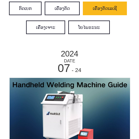
ກົດເບກ
ເຄື່ອງຕັດ
ເຄື່ອງຕັດເລເຊີ
ເຄື່ອງເຈາະ
ໂຍໄພຣະນະ
2024
DATE
07
- 24