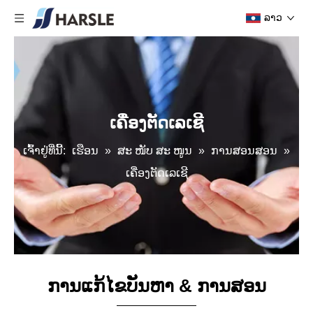
ລາວ
ເຄື່ອງຕັດເລເຊີ
ເຈົ້າ​ຢູ່​ທີ່​ນີ້:
ເຮືອນ
»
ສະ ໜັບ ສະ ໜູນ
»
ການສອນສອນ
»
ເຄື່ອງຕັດເລເຊີ
ການແກ້ໄຂບັນຫາ & ການສອນ