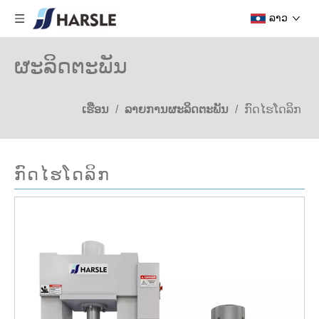
ລາວ
ຜະລິດຕະພັນ
ເຮືອນ
/
ລາຍການຜະລິດຕະພັນ
/
ກົດໄຮໂດລິກ
ກົດໄຮໂດລິກ