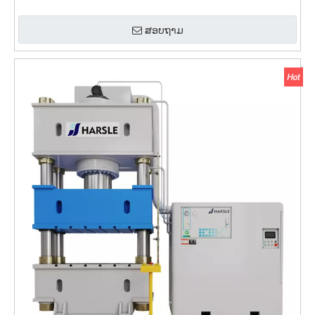
ສອບຖາມ