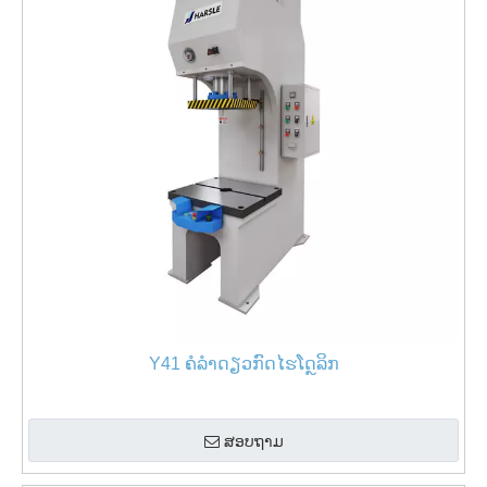
Y41 ຄໍລໍາດຽວກົດໄຮໂດຼລິກ
ສອບຖາມ