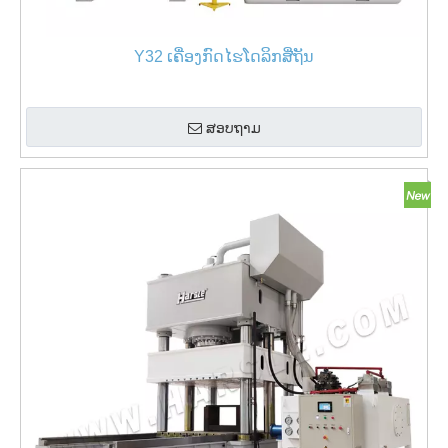
Y32 ເຄື່ອງກົດໄຮໂດລິກສີ່ຖັນ
ສອບຖາມ