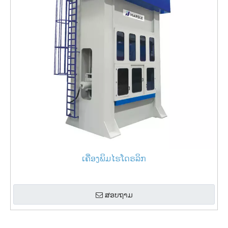
ເຄື່ອງພິມໄຮໂດຣລິກ
ສອບຖາມ