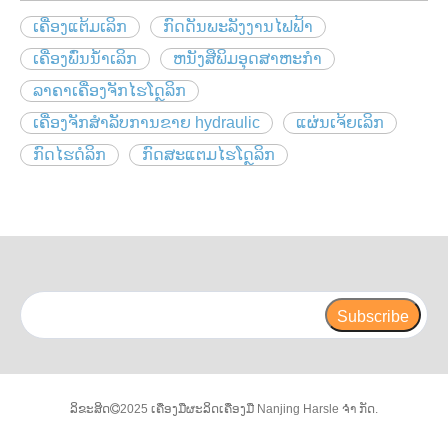
ເຄື່ອງແຕ້ມເລິກ
ກົດດັນພະລັງງານໄຟຟ້າ
ເຄື່ອງພົ່ນນ້ໍາເລິກ
ຫນັງສືພິມອຸດສາຫະກໍາ
ລາຄາເຄື່ອງຈັກໄຮໂດຼລິກ
ເຄື່ອງຈັກສໍາລັບການຂາຍ hydraulic
ແຜ່ນເຈ້ຍເລິກ
ກົດໄຮດໍລິກ
ກົດສະແຕມໄຮໂດຼລິກ
Subscribe
ລິຂະສິດ
2025 ເຄື່ອງມືຜະລິດເຄື່ອງມື Nanjing Harsle ຈຳ ກັດ.
