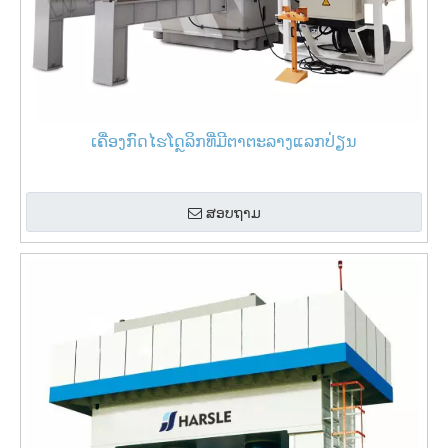
ເຄື່ອງກົດໄຮໂດຼລິກທີ່ມີຕາຕະລາງແລກປ່ຽນ
ສອບຖາມ