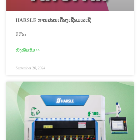
HARSLE ການສອນເຄື່ອງເຊື່ອມເລເຊີ
ວິດີໂອ
ເບິ່ງເພີ່ມເຕີມ >>
September 26, 2024