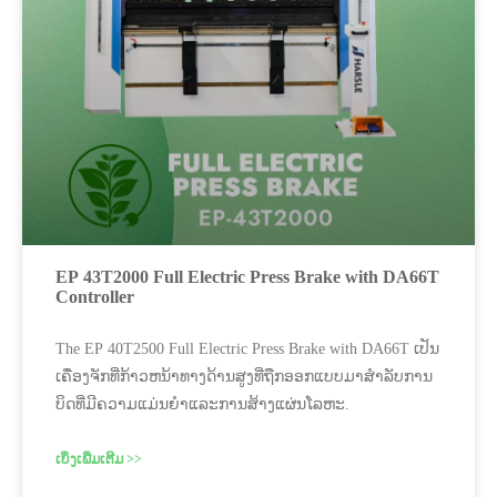
EP 43T2000 Full Electric Press Brake with DA66T
Controller
The EP 40T2500 Full Electric Press Brake with DA66T ເປັນ
ເຄື່ອງຈັກທີ່ກ້າວຫນ້າທາງດ້ານສູງທີ່ຖືກອອກແບບມາສໍາລັບການ
ບິດທີ່ມີຄວາມແມ່ນຍໍາແລະການສ້າງແຜ່ນໂລຫະ.
ເບິ່ງເພີ່ມເຕີມ >>