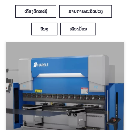
ເຄື່ອງຕັດເລເຊີ
ສາຍການຜະລິດປະຕູ
ອື່ນໆ
ເຄື່ອງມ້ວນ