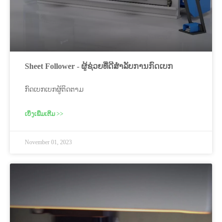
Sheet Follower - ຜູ້ຊ່ວຍທີ່ດີສໍາລັບການກົດເບກ
ກົດເບກເບກຜູ້ຕິດຕາມ
ເບິ່ງເພີ່ມເຕີມ >>
November 01, 2023