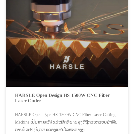
HARSLE Open Design HS-1500W CNC Fiber
Laser Cutter
HARSLE Open Type HS-1500W CNC Fiber Laser Cutting
Machine ​ເປັນ​ການ​ແກ້​ໄຂ​ປະ​ສິດ​ທິ​ພາບ​ສູງ​ທີ່​ຖືກ​ອອກ​ແບບ​ສໍາ​ລັບ​
ການ​ຕັດ​ຢ່າງ​ຊັດ​ເຈນ​ຂອງ​ແຜ່ນ​ໂລ​ຫະ​ຕ່າງໆ​.