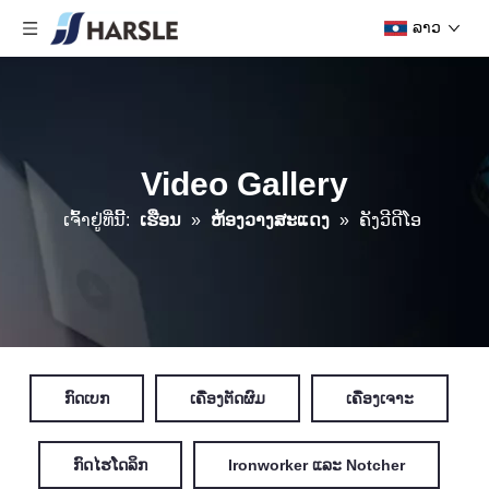
ລາວ
Video Gallery
ເຈົ້າ​ຢູ່​ທີ່​ນີ້:
ເຮືອນ
»
ຫ້ອງວາງສະແດງ
»
ຄັງວີດີໂອ
ກົດເບກ
ເຄື່ອງຕັດຜົມ
ເຄື່ອງເຈາະ
ກົດໄຮໂດລິກ
Ironworker ແລະ Notcher