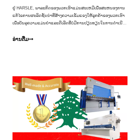
ຢູ່ HARSLE, ພາລະກິດຂອງພວກເຮົາແມ່ນສະເຫມີເພື່ອສະຫນອງການ
ແກ້ໄຂການຜະລິດຊັ້ນນໍາທີ່ສ້າງຄວາມເຂັ້ມແຂງໃຫ້ລູກຄ້າຂອງພວກເຮົາ
ເພື່ອບັນລຸຄວາມແມ່ນຍໍາແລະດີເລີດທີ່ບໍ່ມີການປຽບທຽບໃນການດໍາເນີນ
ງານຂອງພວກເຂົາ.ພວກເຮົາມີຄວາມພາກພູມໃຈຢ່າງຍິ່ງໃນຊ່າງຫັດຖະ
ກໍາຂອງພວກເຮົາແລະຜົນກະທົບທາງບວກທີ່ມັນມີຕໍ່ລູກຄ້າຂອງພວກ
ອ່ານ​ຕື່ມ
ເຮົາ.ບໍ່ດົນມານີ້, ພວກເຮົາມີຄວາມສຸກ