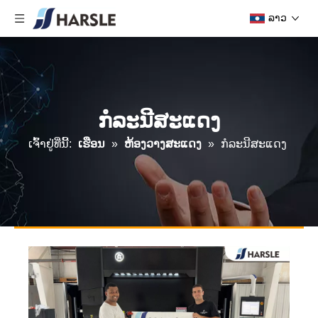
ລາວ
ກໍລະນີສະແດງ
ເຈົ້າ​ຢູ່​ທີ່​ນີ້:
ເຮືອນ
»
ຫ້ອງວາງສະແດງ
»
ກໍລະນີສະແດງ