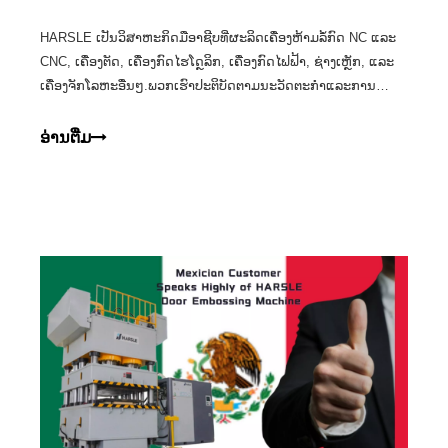
HARSLE ເປັນວິສາຫະກິດມືອາຊີບທີ່ຜະລິດເຄື່ອງຫ້າມລໍ້ກົດ NC ແລະ
CNC, ເຄື່ອງຕັດ, ເຄື່ອງກົດໄຮໂດຼລິກ, ເຄື່ອງກົດໄຟຟ້າ, ຊ່າງເຫຼັກ, ແລະ
ເຄື່ອງຈັກໂລຫະອື່ນໆ.ພວກເຮົາປະຕິບັດຕາມນະວັດຕະກໍາແລະການ
ຂະຫຍາຍຕົວຮ່ວມກັນກັບລູກຄ້າຂອງພວກເຮົາ, ແລະພວກເຮົາປະຕິບັດ
ຕາມການພັດທະນາແລະເຕັກໂນໂລຢີ
ອ່ານ​ຕື່ມ