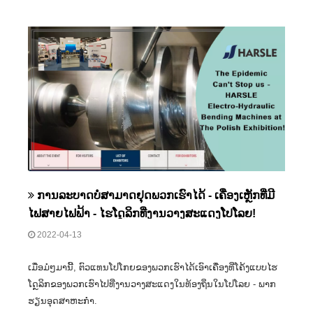
ການລະບາດບໍ່ສາມາດຢຸດພວກເຮົາໄດ້ - ເຄື່ອງເຫຼັກທີ່ມີ
ໄຟສາຍໄຟຟ້າ - ໄຮໂດຼລິກທີ່ງານວາງສະແດງໂປໂລຍ!
2022-04-13
ເມື່ອມໍ່ໆມານີ້, ຕົວແທນໂປໂກຍຂອງພວກເຮົາໄດ້ເອົາເຄື່ອງທີ່ໂຄ້ງແບບໄຮ
ໂດຼລິກຂອງພວກເຮົາໄປທີ່ງານວາງສະແດງໃນທ້ອງຖິ່ນໃນໂປໂລຍ - ພາກ
ຮຽນອຸດສາຫະກໍາ.