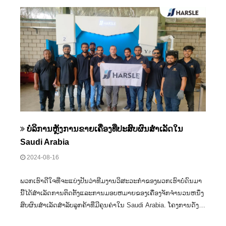
ບໍລິການຫຼັງການຂາຍເຄື່ອງທີ່ປະສົບຜົນສໍາເລັດໃນ
Saudi Arabia
2024-08-16
ພວກເຮົາດີໃຈທີ່ຈະແບ່ງປັນວ່າທີມງານວິສະວະກໍາຂອງພວກເຮົາບໍ່ດົນມາ
ນີ້ໄດ້ສໍາເລັດການຕິດຕັ້ງແລະການມອບຫມາຍຂອງເຄື່ອງຈັກຈໍານວນຫນຶ່ງ
ສົບຜົນສໍາເລັດສໍາລັບລູກຄ້າທີ່ມີຄຸນຄ່າໃນ Saudi Arabia. ໂຄງ​ການ​ດັ່ງ​
ກ່າວ​ໄດ້​ປະ​ກອບ​ມີ​ບໍ່​ພຽງ​ແຕ່​ເບກ​ກົດ​ແຕ່​ຍັງ​ມີ​ເຄື່ອງ​ເຊື່ອມ​ທີ່​ກ້າວ​ຫນ້າ​,