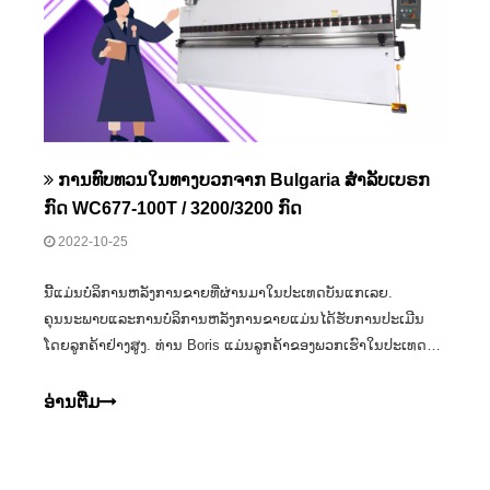
ການທົບທວນໃນທາງບວກຈາກ Bulgaria ສໍາລັບເບຣກ
ກົດ WC677-100T / 3200/3200 ກົດ
2022-10-25
ນີ້ແມ່ນບໍລິການຫລັງການຂາຍທີ່ຜ່ານມາໃນປະເທດບັນແກເລຍ.
ຄຸນນະພາບແລະການບໍລິການຫລັງການຂາຍແມ່ນໄດ້ຮັບການປະເມີນ
ໂດຍລູກຄ້າຢ່າງສູງ. ທ່ານ Boris ແມ່ນລູກຄ້າຂອງພວກເຮົາໃນປະເທດບັນ
ແກເລຍ, ລາວໄດ້ນໍາເອົາ Harie WC677-100t / 3200 ໃນປີ 2019.
ອ່ານ​ຕື່ມ