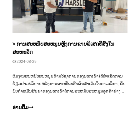
ການສະຫນັບສະຫນູນຫຼັງການຂາຍພິເສດທີ່ສົ່ງໃນ
ສະຫະລັດ
2024-08-29
ທີມງານສະຫນັບສະຫນູນດ້ານວິຊາການຂອງພວກເຮົາໄດ້ສໍາເລັດການ
ຢ້ຽມຢາມບໍລິການຫລັງການຂາຍທີ່ປະສົບຜົນສໍາເລັດໃນອາເມລິກາ, ຄົ້ນ
ພົບຄໍາຫມັ້ນສັນຍາຂອງພວກເຮົາຕໍ່ການສະຫນັບສະຫນູນລູກຄ້າຢ່າງ
ຕໍ່ເນື່ອງ.
ອ່ານ​ຕື່ມ