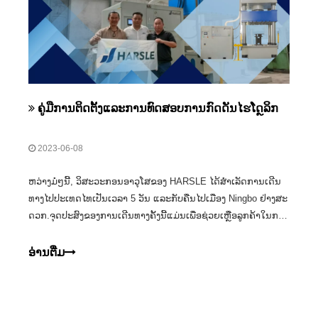
ຄູ່ມືການຕິດຕັ້ງແລະການທົດສອບການກົດດັນໄຮໂດຼລິກ
2023-06-08
ຫວ່າງ​ມໍ່ໆ​ນີ້, ວິ​ສະ​ວະ​ກອນ​ອາ​ວຸ​ໂສ​ຂອງ HARSLE ໄດ້​ສຳ​ເລັດ​ການ​ເດີນ​
ທາງ​ໄປ​ປະ​ເທດ​ໄທ​ເປັນ​ເວ​ລາ 5 ວັນ ແລະ​ກັບ​ຄືນ​ໄປ​ເມືອງ Ningbo ຢ່າງ​ສະ​
ດວກ.ຈຸດປະສົງຂອງການເດີນທາງຄັ້ງນີ້ແມ່ນເພື່ອຊ່ວຍເຫຼືອລູກຄ້າໃນການ
ຕິດຕັ້ງ ແລະ ທົດສອບເຄື່ອງກົດໄຮໂດຼລິກ, ພ້ອມທັງໃຫ້ຄຳແນະນຳໃນການ
ນຳໃຊ້ ແລະ ບຳລຸງຮັກສາ.ຂະບວນການທັງຫມົດໄດ້ກ້ຽງຫຼາຍ
ອ່ານ​ຕື່ມ