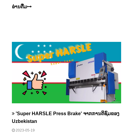
ອ່ານ​ຕື່ມ
'Super HARSLE Press Brake' ຈາກການຕິຊົມຂອງ
Uzbekistan
2023-05-19