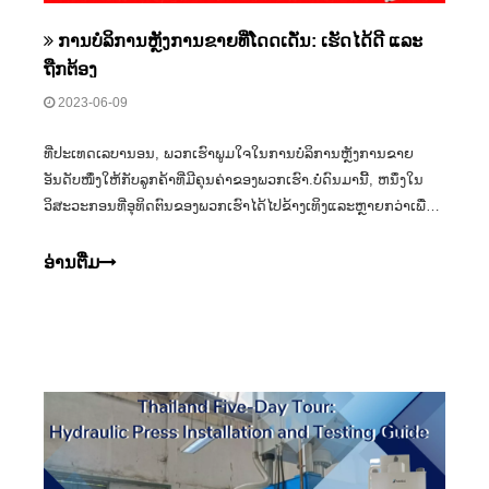
ການບໍລິການຫຼັງການຂາຍທີ່ໂດດເດັ່ນ: ເຮັດໄດ້ດີ ແລະ
ຖືກຕ້ອງ
2023-06-09
ທີ່ປະເທດເລບານອນ, ພວກເຮົາພູມໃຈໃນການບໍລິການຫຼັງການຂາຍ
ອັນດັບໜຶ່ງໃຫ້ກັບລູກຄ້າທີ່ມີຄຸນຄ່າຂອງພວກເຮົາ.ບໍ່ດົນມານີ້, ຫນຶ່ງໃນ
ວິສະວະກອນທີ່ອຸທິດຕົນຂອງພວກເຮົາໄດ້ໄປຂ້າງເທິງແລະຫຼາຍກວ່າເພື່ອ
ຮັບປະກັນຄວາມພໍໃຈຂອງລູກຄ້າ, ເຖິງແມ່ນວ່າການເດີນທາງໄປຫາ
ທ້ອງຖິ່ນຂອງລູກຄ້າ.ຜົນ?ວິດີໂອການປະຈັກພະຍານທີ່ອົບອຸ່ນໃຈທີ່ຈັບພາບ
ອ່ານ​ຕື່ມ