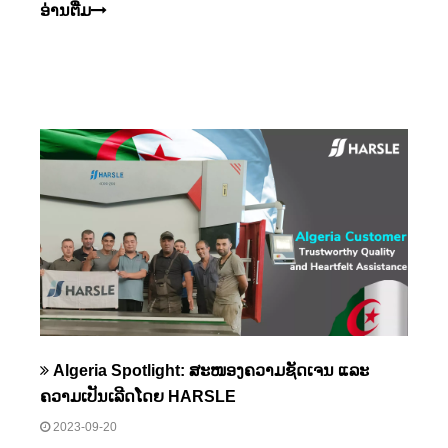
ເຄື່ອງ​ຕັດ​, ແລະ​ອຸ​ປະ​ກອນ​ທີ່​ສໍາ​ຄັນ​ອື່ນໆ​.
ອ່ານ​ຕື່ມ
Algeria Spotlight: ສະໜອງຄວາມຊັດເຈນ ແລະ
ຄວາມເປັນເລີດໂດຍ HARSLE
2023-09-20