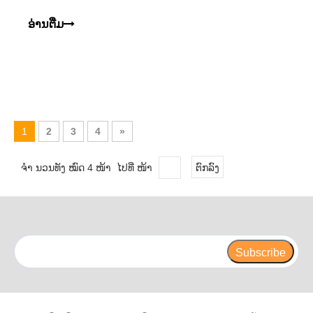
ອ່ານ​ຕື່ມ
1
2
3
4
»
ຈຳ ນວນທັງ ໝົດ 4 ໜ້າ ໄປທີ່ ໜ້າ
ຕົກລົງ
Subscribe