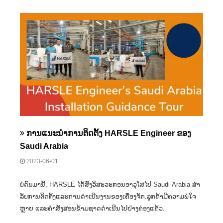
ການແນະນຳການຕິດຕັ້ງ HARSLE Engineer ຂອງ
Saudi Arabia
2023-06-01
ບໍ່ດົນມານີ້, HARSLE ໄດ້ສົ່ງວິສະວະກອນອາວຸໂສໄປ Saudi Arabia ສໍາ
ລັບການຕິດຕັ້ງແລະການດໍາເນີນງານຂອງເຄື່ອງຈັກ.ລູກຄ້າມີຄວາມພໍໃຈ
ຫຼາຍ ແລະຄຳສັ່ງສອນຂ້າມຊາດດຳເນີນໄປຢ່າງຄ່ອງແຄ້ວ.