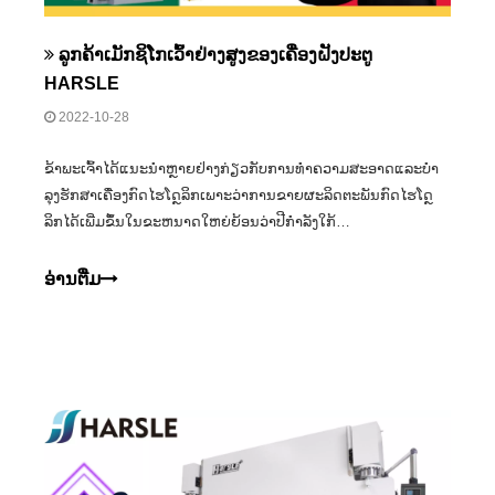
ລູກຄ້າເມັກຊິໂກເວົ້າຢ່າງສູງຂອງເຄື່ອງຝັງປະຕູ
HARSLE
2022-10-28
ຂ້າພະເຈົ້າໄດ້ແນະນໍາຫຼາຍຢ່າງກ່ຽວກັບການທໍາຄວາມສະອາດແລະບໍາ
ລຸງຮັກສາເຄື່ອງກົດໄຮໂດຼລິກເພາະວ່າການຂາຍຜະລິດຕະພັນກົດໄຮໂດຼ
ລິກໄດ້ເພີ່ມຂຶ້ນໃນຂະຫນາດໃຫຍ່ຍ້ອນວ່າປີກໍາລັງໃກ້
ເຂົ້າມາ.ຂະບວນການຜະລິດແລະການດໍາເນີນງານຂອງກົດໄຮໂດຼ
ລິກຂະຫນາດໃຫຍ່ແມ່ນມີຄວາມຫຍຸ້ງຍາກ
ອ່ານ​ຕື່ມ