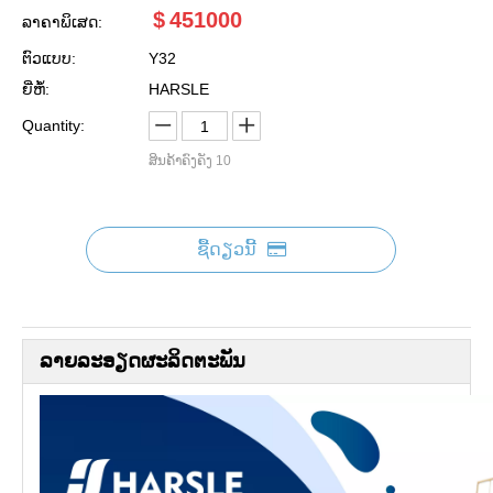
$
451000
ລາຄາພິເສດ:
ຕົວແບບ:
Y32
ຍີ່ຫໍ້:
HARSLE
Quantity:
ສິນຄ້າຄົງຄັງ
10
ຊື້​ດຽວ​ນີ້
ລາຍ​ລະ​ອຽດ​ຜະ​ລິດ​ຕະ​ພັນ