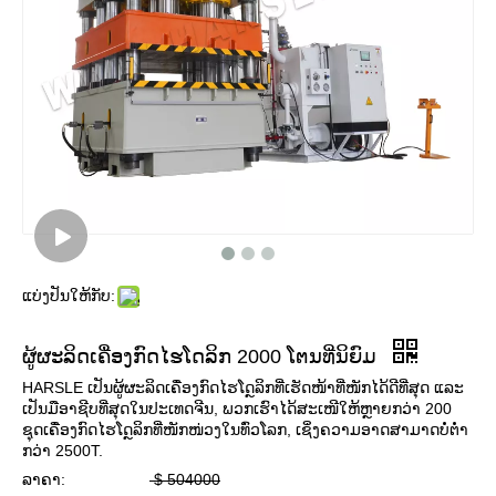
ແບ່ງປັນໃຫ້ກັບ:
ຜູ້ຜະລິດເຄື່ອງກົດໄຮໂດລິກ 2000 ໂຕນທີ່ນິຍົມ
HARSLE ເປັນຜູ້ຜະລິດເຄື່ອງກົດໄຮໂດຼລິກທີ່ເຮັດໜ້າທີ່ໜັກໄດ້ດີທີ່ສຸດ ແລະ
ເປັນມືອາຊີບທີ່ສຸດໃນປະເທດຈີນ, ພວກເຮົາໄດ້ສະເໜີໃຫ້ຫຼາຍກວ່າ 200
ຊຸດເຄື່ອງກົດໄຮໂດຼລິກທີ່ໜັກໜ່ວງໃນທົ່ວໂລກ, ເຊິ່ງຄວາມອາດສາມາດບໍ່ຕ່ຳ
ກວ່າ 2500T.
ລາຄາ:
$
504000