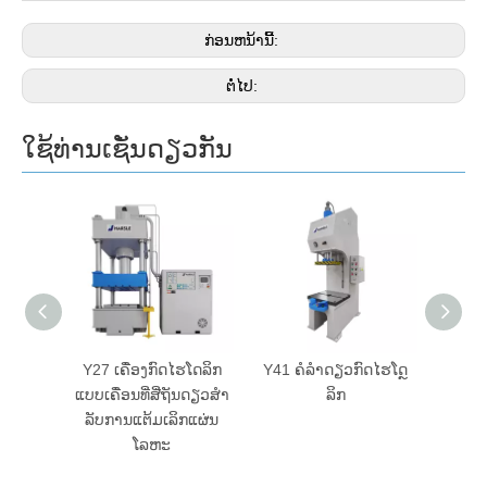
ກ່ອນຫນ້ານີ້:
ຕໍ່ໄປ:
ໃຊ້ທ່ານເຊັ່ນດຽວກັນ
ດລິກສີ່
Y27 ເຄື່ອງກົດໄຮໂດລິກ
Y41 ຄໍລໍາດຽວກົດໄຮໂດຼ
ແບບເຄື່ອນທີ່ສີ່ຖັນດຽວສໍາ
ລິກ
ລັບການແຕ້ມເລິກແຜ່ນ
ໂລຫະ