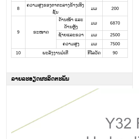
ຄວາມສູງຂອງຕາຕະລາງຂ້າງເທິງ
8
ມມ
200
ຊັ້ນ
ດ້ານໜ້າ ແລະ
ມມ
6870
ດ້ານຫຼັງ
9
ຂະໜາດ
ຊ້າຍ​ແລະ​ຂວາ
ມມ
2500
ຄວາມສູງ
ມມ
7500
10
ພະລັງງານມໍເຕີ
ກິໂລວັດ
90
ລາຍລະອຽດຜະລິດຕະພັນ