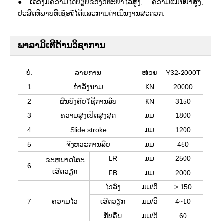
●ເຄື່ອງມີຄວາມໄດ້ປຽບຂອງວິທະຍາໄລສູງ, ຄວາມແມ່ນຍໍາສູງ,
ປະສິດທິພາບທີ່ເຊື່ອຖືໄດ້ແລະການດໍາເນີນງານສະດວກ.
ພາລາມິເຕີດ້ານວິຊາການ
ບໍ່.
ລາຍການ
ໜ່ວຍ
Y32-2000T
1
ກໍາລັງນາມ
KN
20000
2
ຜົນບັງຄັບໃຊ້ການລົບ
KN
3150
3
ຄວາມສູງເປີດສູງສຸດ
ມມ
1800
4
Slide stroke
ມມ
1200
5
ຈັງຫວະການລົບ
ມມ
450
LR
ມມ
2500
ຂະຫນາດໂຕະ
6
ເຮັດວຽກ
FB
ມມ
2000
ໄວລົງ
ມມ/ວິ
> 150
7
ຄວາມໄວ
ເຮັດວຽກ
ມມ/ວິ
4~10
ກັບຄືນ
ມມ/ວິ
60