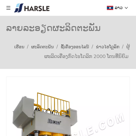
ລາວ
ລາຍລະອຽດຜະລິດຕະພັນ
/
/
/
/
ຜູ້
ເຮືອນ
ຜະລິດຕະພັນ
ຊື້ເຄື່ອງອອນໄລນ໌
ຂ່າວໄຮໂດຼລິກ
ຜະລິດເຄື່ອງກົດໄຮໂດລິກ 2000 ໂຕນທີ່ນິຍົມ