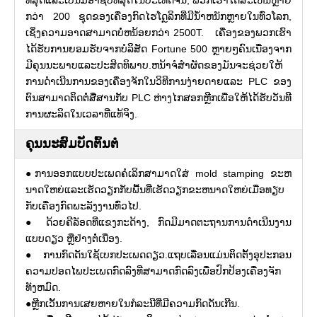
ທີ່ສຸດແລະເປັນມືອາຊີບທີ່ສຸດໃນປະເທດຈີນ, ພວກເຮົາໄດ້ສະເຫນີຫຼາຍ
ກວ່າ 200 ຊຸດຂອງເຄື່ອງກົດໄຮໂດຼລິກທີ່ມີນ້ໍາຫນັກຫຼາຍໃນທົ່ວໂລກ,
ເຊິ່ງຄວາມອາດສາມາດບໍ່ຫນ້ອຍກວ່າ 2500T. ເຄື່ອງຂອງພວກເຮົາ
ໄດ້ຮັບການຍອມຮັບຈາກບໍລິສັດ Fortune 500 ຫຼາຍໆຄົນເນື່ອງຈາກ
ມີຄຸນນະພາບແລະປະສິດທິພາບ.ຫນ້າຈໍສໍາຜັດຂອງມັນຈະຊ່ວຍໃຫ້
ການດໍາເນີນການຂອງເຄື່ອງຈັກໃນວິທີການງ່າຍດາຍແລະ PLC ຂອງ
ຕົນສາມາດຕິດຕໍ່ສື່ສານກັບ PLC ຫ່າງໄກສອກຫຼີກເພື່ອໃຫ້ໄດ້ຮັບວັນທີ
ການຜະລິດໃນເວລາທີ່ແທ້ຈິງ.
ຄຸນນະສົມບັດຕົ້ນຕໍ
●ການອອກແບບປະເພດຄໍເລິກສາມາດໃສ່ mold stamping ຂະຫ
ນາດໃຫຍ່ແລະເຮັດວຽກກັບພື້ນທີ່ເຮັດວຽກຂະຫນາດໃຫຍ່ເມື່ອທຽບ
ກັບເຄື່ອງກົດພະລັງງານທົ່ວໄປ.
● ດ້ວຍຄີລັອດທີ່ແຂງກະດ້າງ, ກົດມີມາດຕະຖານການດໍາເນີນງານ
ແບບດຽວ ຫຼືຢ່າງຕໍ່ເນື່ອງ.
● ການກົດດັນໃຊ້ເບກປະເພດດຽວ.ແຖບເລື່ອນແມ່ນຕິດຕັ້ງອຸປະກອນ
ຄວາມປອດໄພປະເພດກົດລົງທີ່ສາມາດກົດລົງເພື່ອປົກປ້ອງເຄື່ອງຈັກ
ທັງຫມົດ.
●ຫຼີກເວັ້ນການເສຍຫາຍໃນກໍລະນີທີ່ມີຄວາມກົດດັນເກີນ.