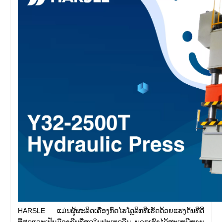
HARSLE ແມ່ນຜູ້ຜະລິດເຄື່ອງກົດໄຮໂດຼລິກທີ່ເຮັດດ້ວຍແຮງດັນທີ່ດີ