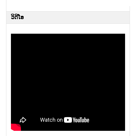
ວິດີໂອ