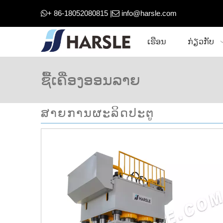
+ 86-18052080815 |
info@harsle.com


ເຮືອນ
ກ່ຽວກັບ
ຊື້ເຄື່ອງອອນລາຍ
ສາຍການຜະລິດປະຕູ