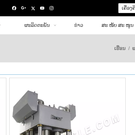
ເຄື່ອງ
ຜະລິດຕະພັນ
ຂ່າວ
ສະ ໜັບ ສະ ໜູນ
ເຮືອນ
/
ຜ