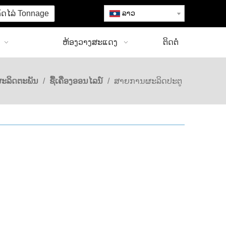
ຄິດໄລ່ Tonnage
ລາວ
ຫ້ອງວາງສະແດງ
ຕິດຕໍ່
ະລິດຕະພັນ
/
ຊື້ເຄື່ອງອອນໄລນ໌
/
ສາຍການຜະລິດປະຕູ