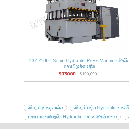
Y32-2500T Servo Hydraulic Press Machine ສໍາລັ
ການຝັງປະຕູເຫຼັກ
$
93000
$
100,000
ເຄື່ອງກຶງປະຕູເຫລໍກ
ເຄື່ອງກົດປຸ່ມ Hydraulic ປະຕິ
ການກະທໍາສອງຄັ້ງ Hydraulic Press ສໍາລັບຂາຍ