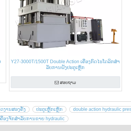
ບ
Y27-3000T/1500T Double Action ເຄື່ອງກົດໄຮໂດລິກສໍາ
ລັບການຝັງປະຕູເຫຼັກ
ສອບຖາມ
ບັດງານສອງຄັ້ງ
ປະຕູເຫຼັກເຫຼັກ
double action hydraulic pre
ເຄື່ອງຈັກສໍາລັບການຂາຍ hydraulic