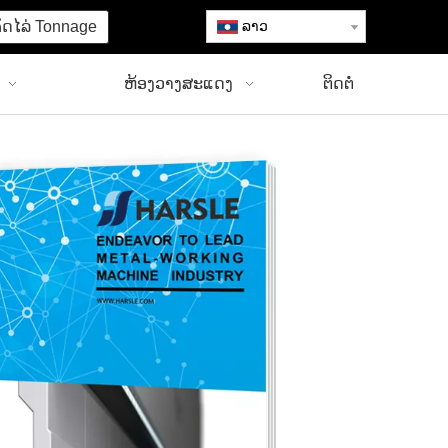
ຄິດໄລ່ Tonnage
ລາວ
ຫ້ອງວາງສະແດງ
ຕິດຕໍ່