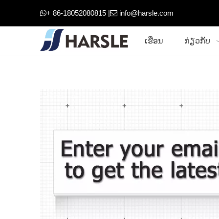
+ 86-18052080815 |
info@harsle.com


ເຮືອນ
ກ່ຽວກັບ