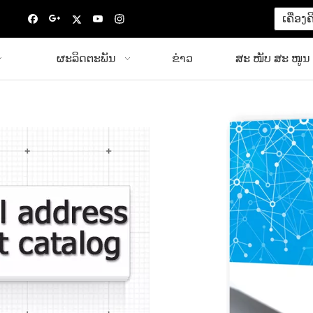
ເຄື່ອງ
ຜະລິດຕະພັນ
ຂ່າວ
ສະ ໜັບ ສະ ໜູນ