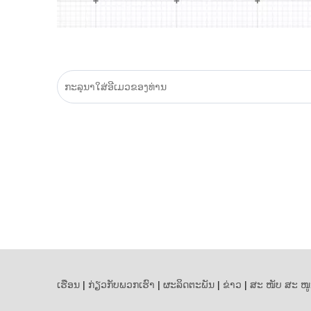
ເຮືອນ
|
ກ່ຽວ​ກັບ​ພວກ​ເຮົາ
|
ຜະລິດຕະພັນ
|
ຂ່າວ
|
ສະ ໜັບ ສະ ໜ