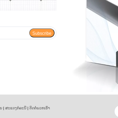
Subscribe
ູນ
|
ສະແດງກໍລະນີ
|
ຕິດ​ຕໍ່​ພວກ​ເຮົາ