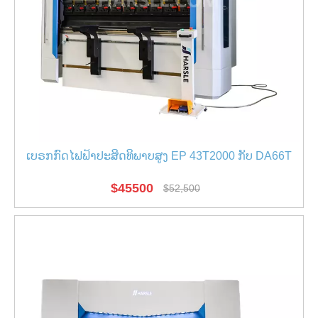
ເບຣກກົດໄຟຟ້າປະສິດທິພາບສູງ EP 43T2000 ກັບ DA66T
$
45500
$
52,500