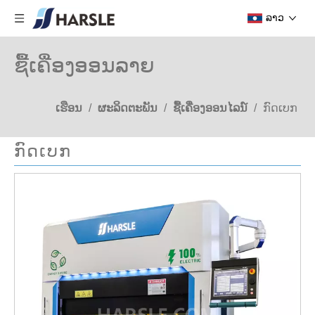
ລາວ
ຊື້ເຄື່ອງອອນລາຍ
ເຮືອນ
/
ຜະລິດຕະພັນ
/
ຊື້ເຄື່ອງອອນໄລນ໌
/
ກົດເບກ
ກົດເບກ