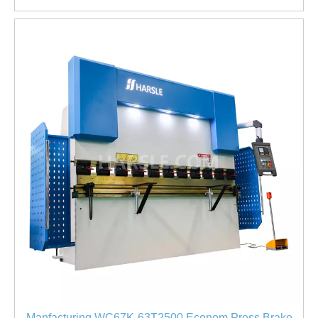
Manfacturing WC67K-63T2500 Econom Press Brake