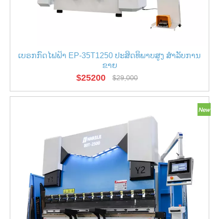
ເບຣກກົດໄຟຟ້າ EP-35T1250 ປະສິດທິພາບສູງ ສໍາລັບການ
ຂາຍ
$
25200
$
29,000