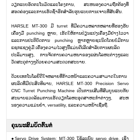
ວຽກແບບອັດຕະໂນມັດແລະໂຄງການ, ສະຫນອງຄວາມຖືກຕ້ອງທີ່
ສອດຄ່ອງແລະການເຮັດຊ້ໍາອີກສໍາລັບຮູບແບບການເຈາະທີ່ສັບສົນ.
HARSLE MT-300 ມີ turret ທີ່ມີຄວາມຫລາກຫລາຍທີ່ຮອງຮັບ
ເຄື່ອງມື punching ຫຼາຍ, ເຮັດໃຫ້ການປ່ຽນແປງເຄື່ອງມືຢ່າງໄວວາ
ແລະການປະຕິບັດການ punching ຫຼາກຫຼາຍຊະນິດໂດຍບໍ່ມີການ
ແຊກແຊງຄູ່ມື.ເຄື່ອງຄວາມໄວສູງນີ້ແມ່ນດີເລີດສໍາລັບການຜະລິດ
ປະລິມານສູງ, ການຈັດການຄວາມຫນາຂອງແຜ່ນໂລຫະຕ່າງໆແລະ
ວັດສະດຸຕ່າງໆດ້ວຍຄວາມສະດວກສະບາຍ.
ດ້ວຍເທກໂນໂລຍີດີໃຈຫລາຍທີ່ກ້າວຫນ້າແລະຄວາມສາມາດໃນການ
ຜະລິດທີ່ມີປະສິດທິພາບ, HARSLE MT-300 Precision Servo
CNC Turret Punching Machine ເປັນການເສີມທີ່ສົມບູນແບບກັບ
ສະພາບແວດລ້ອມການເຮັດວຽກໂລຫະອຸດສາຫະກໍາຕ່າງໆ, ສະຫ
ນອງຄວາມແມ່ນຍໍາ, versatility, ແລະຄວາມຫນ້າເຊື່ອຖື.
ຄຸນນະສົມບັດຕົ້ນຕໍ
●Servo Drive System: MT-300 ໃຊ້ລະບົບ servo drive, ເຊິ່ງ