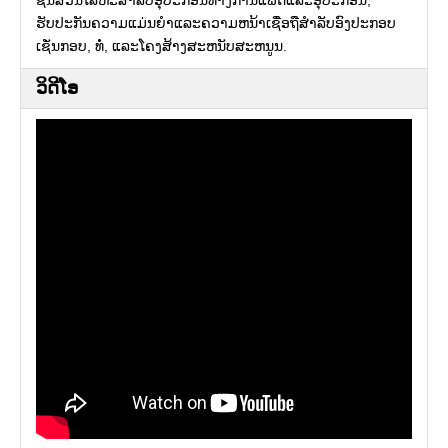
ຊິ້ນສ່ວນໂລຫະສໍາລັບອຸປະກອນທາງການແພດແລະອຸປະກອນ,
ຮັບປະກັນຄວາມແມ່ນຍໍາແລະຄວາມຫນ້າເຊື່ອຖືສໍາລັບອົງປະກອບ
ເຊັ່ນກອບ, ທໍ່, ແລະໂຄງສ້າງສະຫນັບສະຫນູນ.
ວິດີໂອ