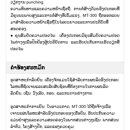
ວຽກງານ punching.
ຄວາມທົນທານແລະຄວາມຫນ້າເຊື່ອຖື: ການກໍ່ສ້າງດ້ວຍອົງປະກອບທີ່
ມີຄຸນນະພາບສູງແລະການກໍ່ສ້າງທີ່ເຂັ້ມແຂງ, MT-300 ຖືກອອກແບບ
ມາສໍາລັບຄວາມຫນ້າເຊື່ອຖືໃນໄລຍະຍາວແລະການປະຕິບັດທີ່
ສອດຄ່ອງ.
●ຄຸນສົມບັດຄວາມປອດໄພ: ເຄື່ອງປະກອບມີຄຸນສົມບັດຄວາມປອດ
ໄພຕ່າງໆເພື່ອປົກປ້ອງຜູ້ປະຕິບັດການ ແລະຮັບປະກັນການເຮັດວຽກທີ່
ປອດໄພ.
ຄໍາຮ້ອງສະຫມັກ
ອຸດສາຫະກໍາລົດຍົນ: ເຄື່ອງຈັກແມ່ນໃຊ້ສໍາລັບການຜະລິດອົງປະກອບ
ໂລຫະທີ່ຊັດເຈນແລະສະລັບສັບຊ້ອນທີ່ຕ້ອງການໃນການຜະລິດ
ລົດຍົນ, ເຊັ່ນ: ວົງເລັບ, ກອບ, ແລະກະດານຮ່າງກາຍ.
ອຸດສາຫະກໍາການບິນ: ໃນອາວະກາດ, MT-300 ໄດ້ຖືກຈ້າງເພື່ອ
ເຈາະແຜ່ນໂລຫະສໍາລັບອົງປະກອບຂອງເຮືອບິນ, ຮັບປະກັນຄວາມ
ແມ່ນຍໍາສູງແລະຄວາມສອດຄ່ອງໃນພາກສ່ວນຕ່າງໆເຊັ່ນ: ພາກສ່ວນ
ລໍາຕົວ, ໂຄງສ້າງປີກ, ແລະແຜງຄວບຄຸມ.