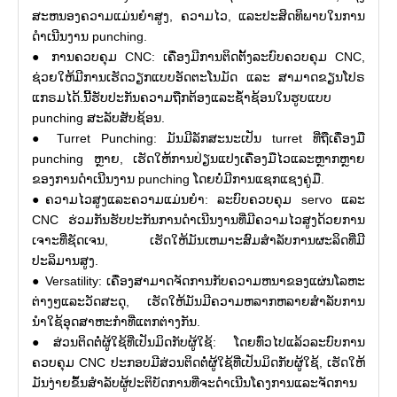
ສະຫນອງຄວາມແມ່ນຍໍາສູງ, ຄວາມໄວ, ແລະປະສິດທິພາບໃນການ
ດໍາເນີນງານ punching.
● ການຄວບຄຸມ CNC: ເຄື່ອງມີການຕິດຕັ້ງລະບົບຄວບຄຸມ CNC,
ຊ່ວຍໃຫ້ມີການເຮັດວຽກແບບອັດຕະໂນມັດ ແລະ ສາມາດຂຽນໂປຣ
ແກຣມໄດ້.ນີ້ຮັບປະກັນຄວາມຖືກຕ້ອງແລະຊ້ໍາຊ້ອນໃນຮູບແບບ
punching ສະລັບສັບຊ້ອນ.
● Turret Punching: ມັນມີລັກສະນະເປັນ turret ທີ່ຖືເຄື່ອງມື
punching ຫຼາຍ, ເຮັດໃຫ້ການປ່ຽນແປງເຄື່ອງມືໄວແລະຫຼາກຫຼາຍ
ຂອງການດໍາເນີນງານ punching ໂດຍບໍ່ມີການແຊກແຊງຄູ່ມື.
●ຄວາມໄວສູງແລະຄວາມແມ່ນຍໍາ: ລະບົບຄວບຄຸມ servo ແລະ
CNC ຮ່ວມກັນຮັບປະກັນການດໍາເນີນງານທີ່ມີຄວາມໄວສູງດ້ວຍການ
ເຈາະທີ່ຊັດເຈນ, ເຮັດໃຫ້ມັນເຫມາະສົມສໍາລັບການຜະລິດທີ່ມີ
ປະລິມານສູງ.
● Versatility: ເຄື່ອງສາມາດຈັດການກັບຄວາມຫນາຂອງແຜ່ນໂລຫະ
ຕ່າງໆແລະວັດສະດຸ, ເຮັດໃຫ້ມັນມີຄວາມຫລາກຫລາຍສໍາລັບການ
ນໍາໃຊ້ອຸດສາຫະກໍາທີ່ແຕກຕ່າງກັນ.
●ສ່ວນຕິດຕໍ່ຜູ້ໃຊ້ທີ່ເປັນມິດກັບຜູ້ໃຊ້: ໂດຍທົ່ວໄປແລ້ວລະບົບການ
ຄວບຄຸມ CNC ປະກອບມີສ່ວນຕິດຕໍ່ຜູ້ໃຊ້ທີ່ເປັນມິດກັບຜູ້ໃຊ້, ເຮັດໃຫ້
ມັນງ່າຍຂຶ້ນສໍາລັບຜູ້ປະຕິບັດການທີ່ຈະດໍາເນີນໂຄງການແລະຈັດການ