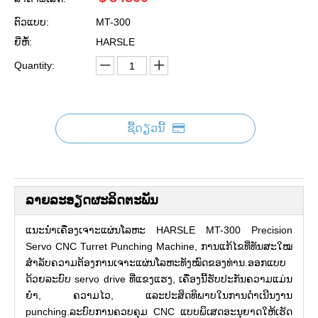
ຕົວແບບ:
MT-300
ຍີ່ຫໍ້:
HARSLE
Quantity:
ຊື້​ດຽວ​ນີ້
ລາຍ​ລະ​ອຽດ​ຜະ​ລິດ​ຕະ​ພັນ
ແນະນຳເຄື່ອງເຈາະແຜ່ນໂລຫະ HARSLE MT-300 Precision
Servo CNC Turret Punching Machine, ການແກ້ໄຂທີ່ທັນສະໃໝ
ສຳລັບຄວາມຕ້ອງການເຈາະແຜ່ນໂລຫະທັງໝົດຂອງທ່ານ.ອອກແບບ
ດ້ວຍລະບົບ servo drive ທີ່ແຂງແຮງ, ເຄື່ອງນີ້ຮັບປະກັນຄວາມແມ່ນ
ຍໍາ, ຄວາມໄວ, ແລະປະສິດທິພາບໃນການດໍາເນີນງານ
punching.ລະບົບການຄວບຄຸມ CNC ແບບພິເສດອະນຸຍາດໃຫ້ເຮັດ