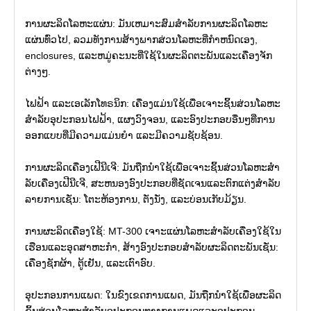
ການຜະລິດໂລຫະແຜ່ນ: ມັນເຫມາະສົມສໍາລັບການຜະລິດໂລຫະ
ແຜ່ນທົ່ວໄປ, ລວມທັງການສ້າງພາກສ່ວນໂລຫະທີ່ກໍາຫນົດເອງ,
enclosures, ແລະຫມູ່ຄະນະທີ່ໃຊ້ໃນຜະລິດຕະພັນແລະເຄື່ອງຈັກ
ຕ່າງໆ.
ໄຟຟ້າ ແລະເອເລັກໂທຣນິກ: ເຄື່ອງແມ່ນໃຊ້ເພື່ອເຈາະຊິ້ນສ່ວນໂລຫະ
ສໍາລັບອຸປະກອນໄຟຟ້າ, ແຜງວົງຈອນ, ແລະອົງປະກອບອື່ນໆທີ່ການ
ອອກແບບທີ່ມີຄວາມແມ່ນຍໍາ ແລະມີຄວາມຊັບຊ້ອນ.
ການຜະລິດເຄື່ອງເຟີນີເຈີ: ມັນຖືກນໍາໃຊ້ເພື່ອເຈາະຊິ້ນສ່ວນໂລຫະສໍາ
ລັບເຄື່ອງເຟີນີເຈີ, ສະຫນອງອົງປະກອບທີ່ຊັດເຈນແລະຕົກແຕ່ງສໍາລັບ
ລາຍການເຊັ່ນ: ໂຕະຫ້ອງການ, ຕັ່ງນັ່ງ, ແລະບ່ອນເກັບມ້ຽນ.
ການຜະລິດເຄື່ອງໃຊ້: MT-300 ເຈາະແຜ່ນໂລຫະສໍາລັບເຄື່ອງໃຊ້ໃນ
ເຮືອນແລະອຸດສາຫະກໍາ, ສ້າງອົງປະກອບສໍາລັບຜະລິດຕະພັນເຊັ່ນ:
ເຄື່ອງຊັກຜ້າ, ຕູ້ເຢັນ, ແລະເຕົາອົບ.
ອຸປະກອນການແພດ: ໃນຂົງເຂດການແພດ, ມັນຖືກນໍາໃຊ້ເພື່ອຜະລິດ