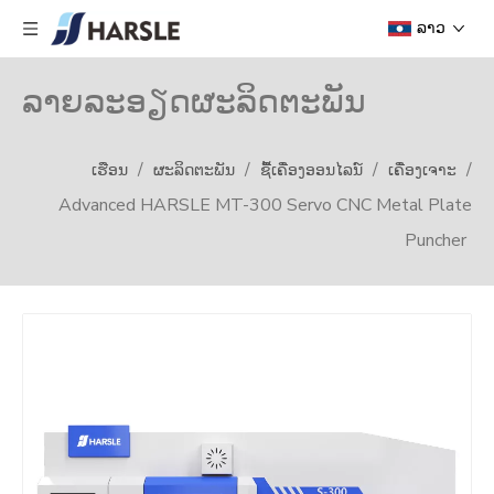
ລາວ
ລາຍລະອຽດຜະລິດຕະພັນ
/
/
/
/
ເຮືອນ
ຜະລິດຕະພັນ
ຊື້ເຄື່ອງອອນໄລນ໌
ເຄື່ອງເຈາະ
Advanced HARSLE MT-300 Servo CNC Metal Plate
Puncher