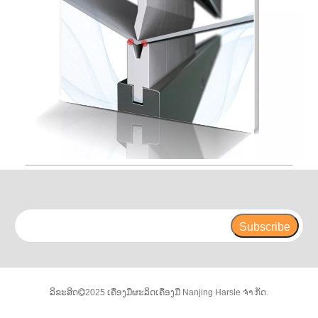
Subscribe
ລິຂະສິດ
2025 ເຄື່ອງມືຜະລິດເຄື່ອງມື Nanjing Harsle ຈຳ ກັດ.
