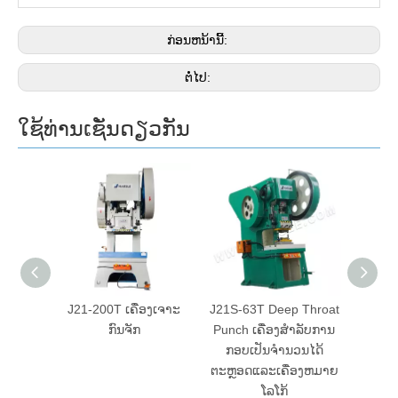
ກ່ອນຫນ້ານີ້:
ຕໍ່ໄປ:
ໃຊ້ທ່ານເຊັ່ນດຽວກັນ
heet
J21-200T ເຄື່ອງເຈາະ
J21S-63T Deep Throat
ເຄື
atic
ກົນຈັກ
Punch ເຄື່ອງສໍາລັບການ
P
hine
ກອບເປັນຈໍານວນໄດ້
Pne
ຕະຫຼອດແລະເຄື່ອງຫມາຍ
ໂລໂກ້