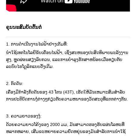
ຄຸນນະສົມບັດຕົ້ນຕໍ
1. ການດໍາເນີນງານໄຟຟ້າຢ່າງເຕັມທີ່:
ນໍາໃຊ້ເທກໂນໂລຍີຂັບເຄື່ອນໄຟຟ້າ, ເຊິ່ງສະຫນອງປະສິດທິພາບພະລັງງານ
ສູງ, ຫຼຸດຜ່ອນສຽງລົບກວນ, ແລະການບໍາລຸງຮັກສາຫນ້ອຍເມື່ອທຽບກັບ
ລະບົບໄຮໂດຼລິກແບບດັ້ງເດີມ.
2. ກົດດັນ:
ເຄື່ອງມີກໍາລັງກົດດັນຂອງ 43 ໂຕນ (43T), ເຮັດໃຫ້ມັນເຫມາະສົມສໍາລັບ
ການປະຕິບັດການງໍຕ່າງໆກ່ຽວກັບຄວາມຫນາຂອງວັດສະດຸທີ່ແຕກຕ່າງກັນ.
3. ຄວາມຍາວຂອງງໍ:
ດ້ວຍຄວາມຍາວໂຄ້ງຂອງ 2000 ມມ, ມັນສາມາດຮອງຮັບແຜ່ນໂລຫະທີ່
ຫລາກຫລາຍ, ເສີມຂະຫຍາຍຄວາມຍືດຫຍຸ່ນຂອງມັນສໍາລັບການນໍາໃຊ້