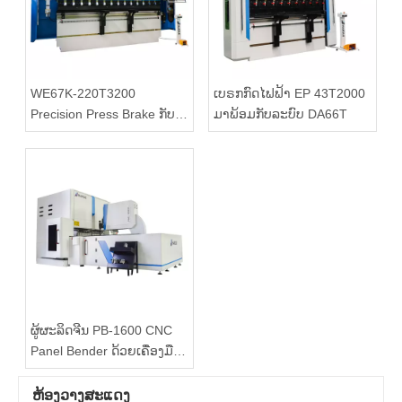
WE67K-220T3200
ເບຣກກົດໄຟຟ້າ EP 43T2000
Precision Press Brake ກັບ
ມາພ້ອມກັບລະບົບ DA66T
ການຄວບຄຸມ DELEM DA69S
ຜູ້ຜະລິດຈີນ PB-1600 CNC
Panel Bender ດ້ວຍເຄື່ອງມື
ຊ່ວຍ
ຫ້ອງວາງສະແດງ