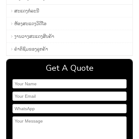
ສະແດງກໍລະນີ
ຫ້ອງສະແດງວິດີໂອ
ງານວາງສະແດງສິນຄ້າ
ຄໍາຕິຊົມຂອງລູກຄ້າ
Get A Quote