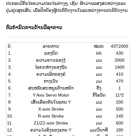
ປະກອບມີກົນໄກຄວາມປອດໄພຕ່າງໆ, ເຊັ່ນ: ຜ້າມ່ານແສງສະຫວ່າງແລະ
ປຸ່ມຢຸດສຸກເສີນ, ເພື່ອປົກປ້ອງຜູ້ປະຕິບັດງານໃນລະຫວ່າງການປະຕິບັດງານ.
ຕົວກໍານົດການດ້ານວິຊາການ
ບໍ່.
ລາຍການ
ໜ່ວຍ
43T2000
1.
ແຮງບິດ
kN
430
2.
ຄວາມຍາວຂອງງໍ
ມມ
2000
3.
ໄລຍະຫ່າງຂອງຖັນ
ມມ
1400
4.
ຄວາມເລິກຂອງຄໍ
ມມ
410
5.
ກາງເວັນ
ມມ
470
6.
ສະຫນັບສະຫນູນດ້ານຫນ້າ
ຕັ້ງ
1
7.
Y Axis Servo Motor
ກິໂລວັດ
11*2
8.
ເສັ້ນເລືອດຕັນໃນແກນ Y
ມມ
200
9.
X-axis Stroke
ມມ
500
10.
R-axis Stroke
ມມ
140
11.
Z1/Z2-axis Stroke
ມມ
600
12.
ຄວາມໄວລົງຂອງແກນ Y
ມມ/ວິນາທີ
180