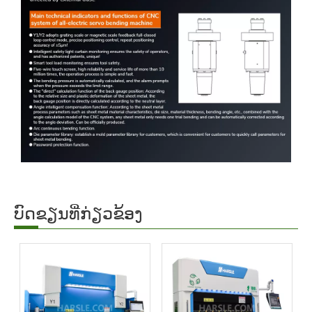
ບົດຂຽນທີ່ກ່ຽວຂ້ອງ