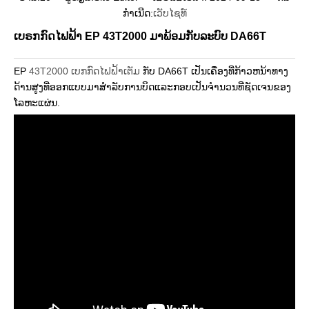
ກໍາເນີດ:
ເວັບໄຊທ໌
ເບຣກກົດໄຟຟ້າ EP 43T2000 ມາພ້ອມກັບລະບົບ DA66T
EP
43T2000 ເບກກົດໄຟຟ້າເຕັມ
ກັບ DA66T ເປັນເຄື່ອງທີ່ກ້າວຫນ້າທາງ
ດ້ານສູງທີ່ອອກແບບມາສໍາລັບການບິດແລະກອບເປັນຈໍານວນທີ່ຊັດເຈນຂອງ
ໂລຫະແຜ່ນ.