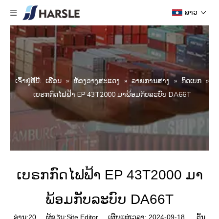
ລາວ
ເຈົ້າ​ຢູ່​ທີ່​ນີ້:
ເຮືອນ
»
ຫ້ອງວາງສະແດງ
»
ລາຍການສາງ
»
ກົດເບກ
»
ເບຣກກົດໄຟຟ້າ EP 43T2000 ມາພ້ອມກັບລະບົບ DA66T
ເບຣກກົດໄຟຟ້າ EP 43T2000 ມາ
ພ້ອມກັບລະບົບ DA66T
ອ່ານ:
20
ຜູ້ຂຽນ:Site Editor ເຜີຍແຜ່ເວລາ: 2024-09-18 ຕົ້ນ