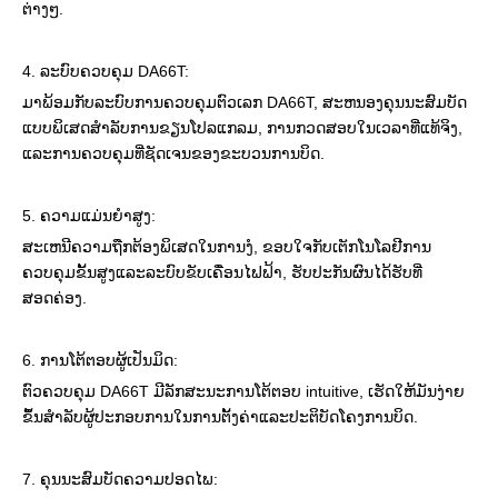
ຕ່າງໆ.
4. ລະບົບຄວບຄຸມ DA66T:
ມາພ້ອມກັບລະບົບການຄວບຄຸມຕົວເລກ DA66T, ສະຫນອງຄຸນນະສົມບັດ
ແບບພິເສດສໍາລັບການຂຽນໂປລແກລມ, ການກວດສອບໃນເວລາທີ່ແທ້ຈິງ,
ແລະການຄວບຄຸມທີ່ຊັດເຈນຂອງຂະບວນການບິດ.
5. ຄວາມແມ່ນຍໍາສູງ:
ສະເຫນີຄວາມຖືກຕ້ອງພິເສດໃນການງໍ, ຂອບໃຈກັບເຕັກໂນໂລຢີການ
ຄວບຄຸມຂັ້ນສູງແລະລະບົບຂັບເຄື່ອນໄຟຟ້າ, ຮັບປະກັນຜົນໄດ້ຮັບທີ່
ສອດຄ່ອງ.
6. ການໂຕ້ຕອບຜູ້ເປັນມິດ:
ຕົວຄວບຄຸມ DA66T ມີລັກສະນະການໂຕ້ຕອບ intuitive, ເຮັດໃຫ້ມັນງ່າຍ
ຂຶ້ນສໍາລັບຜູ້ປະກອບການໃນການຕັ້ງຄ່າແລະປະຕິບັດໂຄງການບິດ.
7. ຄຸນນະສົມບັດຄວາມປອດໄພ: