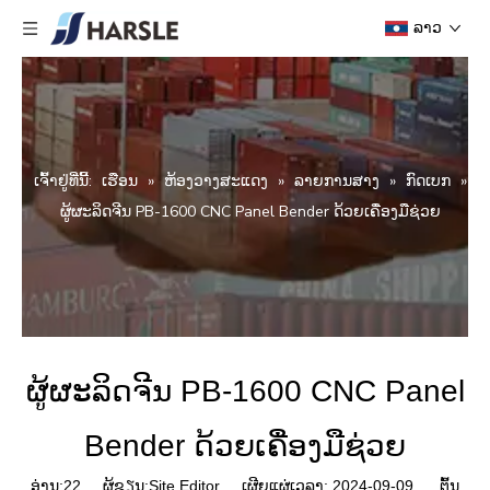
ລາວ
ເຈົ້າ​ຢູ່​ທີ່​ນີ້:
ເຮືອນ
»
ຫ້ອງວາງສະແດງ
»
ລາຍການສາງ
»
ກົດເບກ
»
ຜູ້ຜະລິດຈີນ PB-1600 CNC Panel Bender ດ້ວຍເຄື່ອງມືຊ່ວຍ
ຜູ້ຜະລິດຈີນ PB-1600 CNC Panel
Bender ດ້ວຍເຄື່ອງມືຊ່ວຍ
ອ່ານ:
22
ຜູ້ຂຽນ:Site Editor ເຜີຍແຜ່ເວລາ: 2024-09-09 ຕົ້ນ