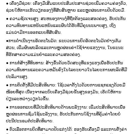
● ເຄື່ອງມືຊ່ວຍ: ເຄື່ອງມືເສີມແບບປະສົມປະສານຊ່ວຍເພີ່ມຄວາມຄ່ອງຕົວ,
ຊ່ວຍໃຫ້ການເຮັດວຽກຂອງງໍທີ່ສັບສົນຫຼາຍ ແລະຫຼຸດຜ່ອນການປັບດ້ວຍມື.
● ຄວາມຊັດເຈນສູງ: ສະຫນອງການງໍທີ່ຖືກຕ້ອງແລະສອດຄ່ອງ, ຮັບປະກັນ
ຄວາມທົນທານແຫນ້ນແຫນ້ນແລະຜົນໄດ້ຮັບທີ່ມີຄຸນນະພາບສູງ, ເຖິງ
ແມ່ນວ່າມີການອອກແບບທີ່ສັບສົນ.
●ການດໍາເນີນງານອັດຕະໂນມັດ: ຂະບວນການບິດອັດຕະໂນມັດຢ່າງເຕັມ
ສ່ວນ, ເພີ່ມຜົນຜະລິດແລະການຫຼຸດຜ່ອນຄ່າໃຊ້ຈ່າຍແຮງງານ, ໃນຂະນະ
ທີ່ຮັກສາຄວາມແມ່ນຍໍາແລະຄວາມສອດຄ່ອງ.
● ການກໍ່ສ້າງທີ່ທົນທານ: ສ້າງຂຶ້ນດ້ວຍວັດສະດຸທີ່ແຂງແຮງເພື່ອຮັບປະກັນ
ຄວາມທົນທານແລະຄວາມຫມັ້ນຄົງໃນໄລຍະຍາວໃນໄລຍະການຜະລິດທີ່ມີ
ປະລິມານສູງ.
● ການຕິດຕັ້ງທີ່ມີປະສິດທິພາບ: ໃຊ້ເວລາຕັ້ງໄວດ້ວຍການແຊກແຊງດ້ວຍມື
ໜ້ອຍທີ່ສຸດ ເນື່ອງຈາກລະບົບເຄື່ອງມືຊ່ວຍຂັ້ນສູງຂອງມັນ, ເຮັດໃຫ້ການ
ປ່ຽນລະຫວ່າງວຽກໄວຂຶ້ນ.
● ການອອກແບບທີ່ມີປະສິດທິພາບດ້ານພະລັງງານ: ເພີ່ມປະສິດທິພາບເພື່ອ
ຫຼຸດຜ່ອນການຊົມໃຊ້ພະລັງງານ, ຮັບປະກັນການໃຊ້ງານທີ່ຄຸ້ມຄ່າໂດຍບໍ່
ປະນີປະນອມຕໍ່ປະສິດທິພາບ.
● ຕົວເລືອກການບິດທີ່ສາມາດປັບແຕ່ງໄດ້: ຮອງຮັບເຄື່ອງມື ແລະການຕັ້ງຄ່າ