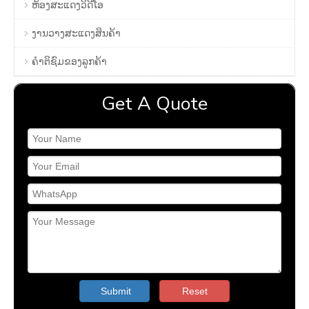
ຫ້ອງສະແດງວິດີໂອ
ງານວາງສະແດງສິນຄ້າ
ຄໍາຕິຊົມຂອງລູກຄ້າ
Get A Quote
Submit
Reset