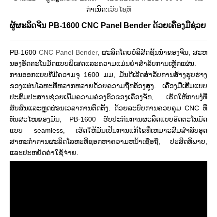
ກໍາເນີດ:
ເວັບໄຊທ໌
ຜູ້ຜະລິດຈີນ PB-1600 CNC Panel Bender ດ້ວຍເຄື່ອງມືຊ່ວຍ
PB-1600
CNC Panel Bender
, ຜະລິດໂດຍບໍລິສັດຊັ້ນນໍາຂອງຈີນ, ສະຫ
ນອງອັດຕະໂນມັດແບບພິເສດແລະຄວາມແມ່ນຍໍາສໍາລັບການເຫຼັກແຜ່ນ.
ການອອກແບບທີ່ມີຄວາມຈຸ 1600 ມມ, ມັນດີເລີດສໍາລັບການສ້າງຮູບຮ່າງ
ຂອງແຜ່ນໂລຫະທີ່ຫລາກຫລາຍດ້ວຍຄວາມຖືກຕ້ອງສູງ. ເຄື່ອງມືເສີມແບບ
ປະສົມປະສານຊ່ວຍເພີ່ມຄວາມຄ່ອງຕົວຂອງເຄື່ອງຈັກ, ເຮັດໃຫ້ການງໍທີ່
ສັບສົນແລະຫຼຸດຜ່ອນເວລາການຕິດຕັ້ງ. ດ້ວຍລະບົບການຄວບຄຸມ CNC ທີ່
ທັນສະໄໝຂອງມັນ, PB-1600 ຮັບປະກັນການຜະລິດແບບອັດຕະໂນມັດ
ແບບ seamless, ເຮັດໃຫ້ມັນເປັນການແກ້ໄຂທີ່ເຫມາະສົມສໍາລັບອຸດ
ສາຫະກໍາການຜະລິດໂລຫະທີ່ຊອກຫາຄວາມຫນ້າເຊື່ອຖື, ປະສິດທິພາບ,
ແລະປະຫຍັດຄ່າໃຊ້ຈ່າຍ.