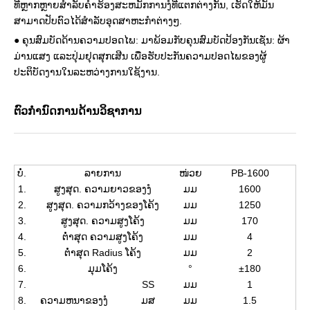
ທີ່ຫຼາກຫຼາຍສໍາລັບຄໍາຮ້ອງສະຫມັກການງໍທີ່ແຕກຕ່າງກັນ, ເຮັດໃຫ້ມັນ
ສາມາດປັບຕົວໄດ້ສໍາລັບອຸດສາຫະກໍາຕ່າງໆ.
● ຄຸນສົມບັດດ້ານຄວາມປອດໄພ: ມາພ້ອມກັບຄຸນສົມບັດປ້ອງກັນເຊັ່ນ: ຜ້າ
ມ່ານແສງ ແລະປຸ່ມຢຸດສຸກເສີນ ເພື່ອຮັບປະກັນຄວາມປອດໄພຂອງຜູ້
ປະຕິບັດງານໃນລະຫວ່າງການໃຊ້ງານ.
ຕົວກໍານົດການດ້ານວິຊາການ
ບໍ່.
ລາຍການ
ໜ່ວຍ
PB-1600
1.
ສູງສຸດ. ຄວາມຍາວຂອງງໍ
ມມ
1600
2.
ສູງສຸດ. ຄວາມກວ້າງຂອງໂຄ້ງ
ມມ
1250
3.
ສູງສຸດ. ຄວາມສູງໂຄ້ງ
ມມ
170
4.
ຕ່ຳສຸດ ຄວາມສູງໂຄ້ງ
ມມ
4
5.
ຕ່ຳສຸດ Radius ໂຄ້ງ
ມມ
2
6.
ມຸມໂຄ້ງ
°
±180
7.
SS
ມມ
1
8.
ຄວາມຫນາຂອງງໍ
ມສ
ມມ
1.5