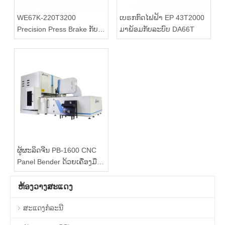
WE67K-220T3200
ເບຣກກົດໄຟຟ້າ EP 43T2000
Precision Press Brake ກັບ
ມາພ້ອມກັບລະບົບ DA66T
ການຄວບຄຸມ DELEM DA69S
ຜູ້ຜະລິດຈີນ PB-1600 CNC
Panel Bender ດ້ວຍເຄື່ອງມື
ຊ່ວຍ
ຫ້ອງວາງສະແດງ
ສະແດງກໍລະນີ