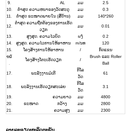
9.
AL
ມມ
2.5
10.
ຕ່ຳສຸດ ຄວາມຫນາຂອງວັດສະດຸ
ມມ
0.3
11.
ຕ່ຳສຸດ ຂະໜາດພາຍໃນ (ສີ່ດ້ານ)
ມມ
140*260
ຕ່ຳສຸດ ຄວາມຖືກຕ້ອງຂອງການເຮັດ
12.
ມມ
0.01
ວຽກ
13.
ສູງສຸດ. ຄວາມໄວບິດ
s/ງໍ
0.2
14.
ສູງສຸດ. ຄວາມໄວການໃຫ້ອາຫານ
m/ນທ
120
15.
ໂຄງສ້າງການໃຫ້ອາຫານ
/
ກົດແຂນ
໑໖
Brush ແລະ Roller
ໂຄງສ້າງໂຕະເຮັດວຽກ
/
.
Ball
ກິໂລ
17.
ພະລັງງານມໍເຕີ
61
ວັດ
ກິໂລ
18.
ພະລັງງານເຮັດວຽກສະເລ່ຍ
3.1
ວັດ
19.
ຄວາມຍາວ
ມມ
4800
20.
ຂະໜາດ
ກວ້າງ
ມມ
2800
21.
ຄວາມສູງ
ມມ
2300
ລາຍລະອຽດຜະລິດຕະພັນ