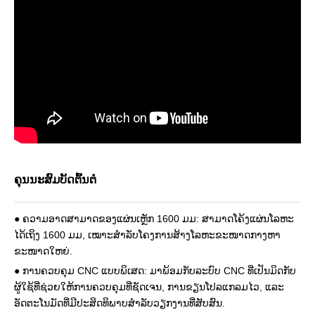
ຄຸນນະສົມບັດຕົ້ນຕໍ
● ຄວາມອາດສາມາດຂອງແຜ່ນເຫຼັກ 1600 ມມ: ສາມາດໂຄ້ງແຜ່ນໂລຫະ
ໄດ້ເຖິງ 1600 ມມ, ເໝາະສຳລັບໂຄງການສ້າງໂລຫະຂະໜາດກາງຫາ
ຂະໜາດໃຫຍ່.
● ການຄວບຄຸມ CNC ແບບພິເສດ: ມາພ້ອມກັບລະບົບ CNC ທີ່ເປັນມິດກັບ
ຜູ້ໃຊ້ທີ່ຊ່ວຍໃຫ້ການຄວບຄຸມທີ່ຊັດເຈນ, ການຂຽນໂປລແກລມໄວ, ແລະ
ອັດຕະໂນມັດທີ່ມີປະສິດທິພາບສໍາລັບວຽກງານທີ່ສັບສົນ.