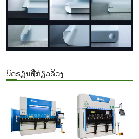
ບົດຂຽນທີ່ກ່ຽວຂ້ອງ