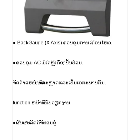
● BackGauge (X Axis) ຄວບຄຸມການເຄື່ອນໄຫວ.
●ຄວບຄຸມ AC ມໍເຕີຫຼືເຄື່ອງປັ່ນປ່ວນ.
ຈັດຕໍາແຫນ່ງທີ່ສະຫຼາດແລະເປັນເອກະພາບກັນ.
function ຫນ້າທີ່ນັບວຽກງານ.
●ຜົນຜະລິດດິຈິຕອນຄູ່.