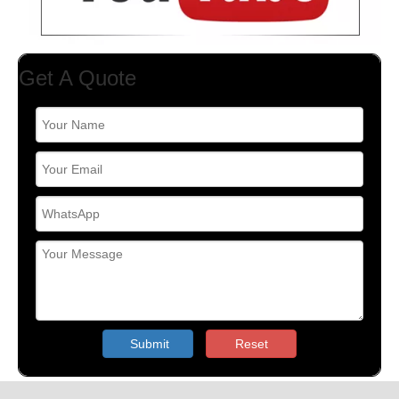
Get A Quote
Submit
Reset