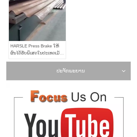
HARSLE Press Brake ໃຫ້
ຜົນໄດ້ຮັບພິເສດໃນປະເທດເມັກ
ຊິໂກ
ປະຈັກພະຍານ