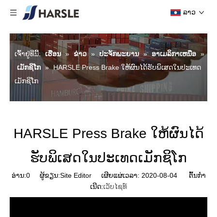
ລາວ
ເຈົ້າ​ຢູ່​ທີ່​ນີ້:
ເຮືອນ
»
ຂ່າວ
»
ປະຈັກພະຍານ
»
ອາ​ເມລິ​ກາ​ເຫນືອ
»
ເມັກຊິໂກ
»
HARSLE Press Brake ໃຫ້ຜົນໄດ້ຮັບພິເສດໃນປະເທດ
ເມັກຊິໂກ
HARSLE Press Brake ໃຫ້ຜົນໄດ້
ຮັບພິເສດໃນປະເທດເມັກຊິໂກ
ອ່ານ:
0
ຜູ້ຂຽນ:Site Editor ເຜີຍແຜ່ເວລາ: 2020-08-04 ຕົ້ນກໍາ
ເນີດ:
ເວັບໄຊທ໌