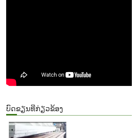
ບົດຂຽນທີ່ກ່ຽວຂ້ອງ