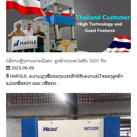
ບໍລິການຫຼັງການຂາຍພິເສດ: ລູກຄ້າປະເທດໄທກັບ 500T ກົດ
2023-06-09
ທີ່ HARSLE, ຄວາມມຸ່ງໝັ້ນຂອງພວກເຮົາຕໍ່ກັບຄວາມພໍໃຈຂອງລູກຄ້າ
ແມ່ນເໜືອກວ່າ ແລະ ເໜືອກວ...