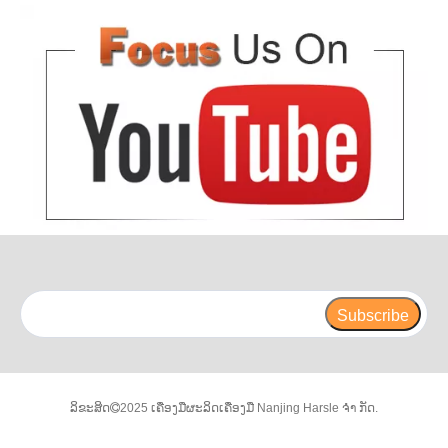
Subscribe
ລິຂະສິດ
2025 ເຄື່ອງມືຜະລິດເຄື່ອງມື Nanjing Harsle ຈຳ ກັດ.
