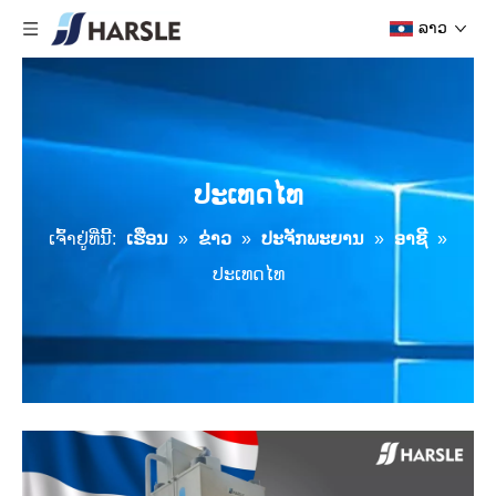
ລາວ
ປະເທດໄທ
ເຈົ້າ​ຢູ່​ທີ່​ນີ້:
ເຮືອນ
»
ຂ່າວ
»
ປະຈັກພະຍານ
»
ອາຊີ
»
ປະເທດໄທ