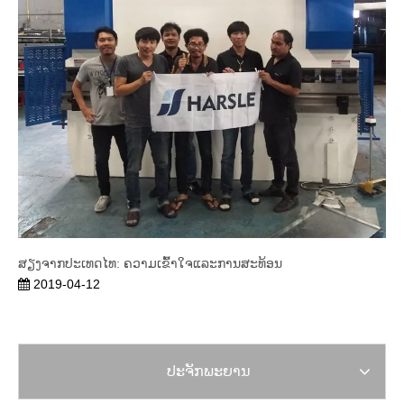
ສຽງຈາກປະເທດໄທ: ຄວາມເຂົ້າໃຈແລະການສະທ້ອນ
2019-04-12
ປະຈັກພະຍານ