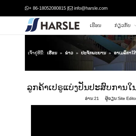
+ 86-18052080815 |
info@harsle.com


ເຮືອນ
ກ່ຽວກັບ
ເຈົ້າ​ຢູ່​ທີ່​ນີ້:
ເຮືອນ
»
ຂ່າວ
»
ປະຈັກພະຍານ
»
ອາ​ເມລິ​ກາ​ໃຕ
ລູກຄ້າເປຣູແບ່ງປັນປະສົບກາ
ອ່ານ:
21
ຜູ້ຂຽນ:Site Edito