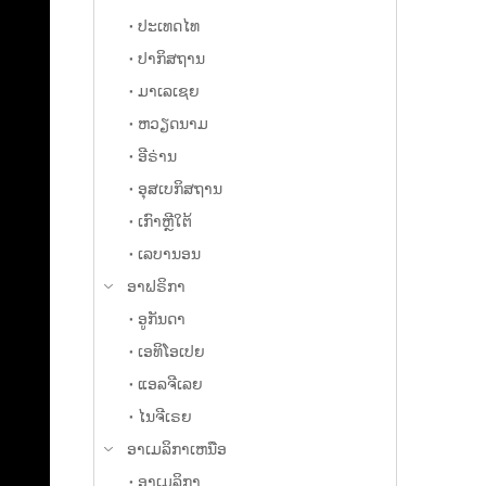
ປະເທດໄທ
ປາກິສຖານ
ມາເລເຊຍ
ຫວຽດນາມ
ອີຣ່ານ
ອຸສເບກິສຖານ
ເກົາ​ຫຼີ​ໃຕ້
ເລບານອນ
ອາຟຣິກາ
ອູກັນດາ
ເອທິໂອເປຍ
ແອລຈີເລຍ
ໄນຈີເຣຍ
ອາ​ເມລິ​ກາ​ເຫນືອ
ອາເມລິກາ