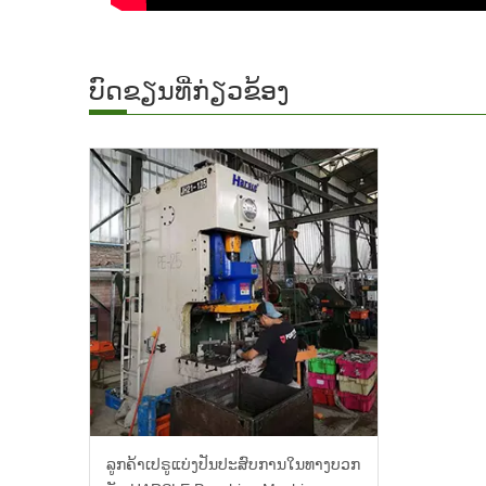
ບົດຂຽນທີ່ກ່ຽວຂ້ອງ
ລູກຄ້າເປຣູແບ່ງປັນປະສົບການໃນທາງບວກ