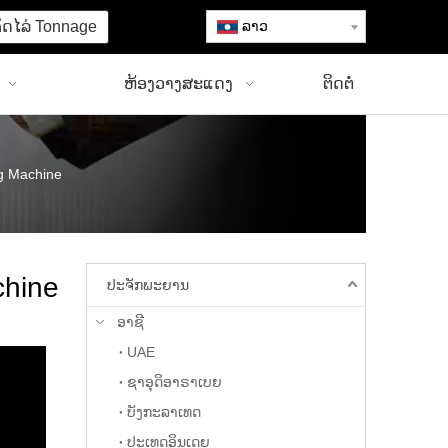
ຄິດໄລ່ Tonnage
ລາວ
ຫ້ອງວາງສະແດງ
ຕິດຕໍ່
g Machine
chine
ປະຈັກພະຍານ
ອາຊີ
UAE
ຊາ​ອຸ​ດິ​ອາ​ຣາ​ເບຍ
ບັງກະລາເທດ
ປະເທດອິນເດຍ