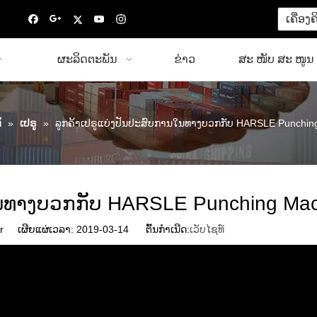
ເຄື່ອງ
ຜະລິດຕະພັນ
ຂ່າວ
ສະ ໜັບ ສະ ໜູນ
້
»
ເປຣູ
»
ລູກຄ້າເປຣູແບ່ງປັນປະສົບການໃນທາງບວກກັບ HARSLE Punchin
ນໃນທາງບວກກັບ HARSLE Punching Ma
r ເຜີຍແຜ່ເວລາ: 2019-03-14 ຕົ້ນກໍາເນີດ:
ເວັບໄຊທ໌