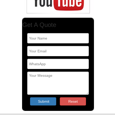
Get A Quote
Submit
Reset