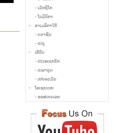
ເມັກຊິໂກ
ໂດມິນິກາ
ອາ​ເມລິ​ກາ​ໃຕ້
ບຣາຊິນ
ເປຣູ
ເອີຣົບ
ປະເທດເກຣັກ
ເບລາຣຸດ
ເຢຍລະມັນ
ໂອເຊຍເນຍ
ອອສເຕຣເລຍ