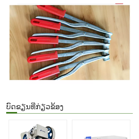
ບົດຂຽນທີ່ກ່ຽວຂ້ອງ