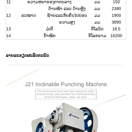
11
ຄວາມຫນາຂອງຕາຕະລາງ
ມມ
150
ດ້ານໜ້າ ແລະ ດ້ານຫຼັງ
ມມ
2380
12
ຂະໜາດ
ຊ້າຍແລະກັບຄືນໄປບ່ອນ
ມມ
1900
ຄວາມສູງ
ມມ
3890
13
ມໍເຕີ
ກິໂລວັດ
18.5
14
ນ້ຳໜັກ
ກິ​ໂລກ​ຣາມ
16200
ລາຍລະອຽດຜະລິດຕະພັນ