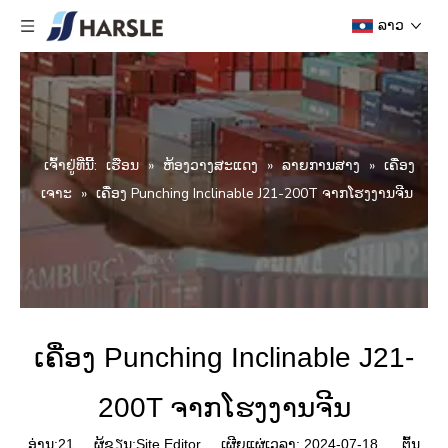
ລາວ
ເຈົ້າ​ຢູ່​ທີ່​ນີ້:
ເຮືອນ
»
ຫ້ອງວາງສະແດງ
»
ລາຍການສາງ
»
ເຄື່ອງ
ເຈາະ
»
ເຄື່ອງ Punching Inclinable J21-200T ຈາກໂຮງງານຈີນ
ເຄື່ອງ Punching Inclinable J21-
200T ຈາກໂຮງງານຈີນ
ອ່ານ:
21
ຜູ້ຂຽນ:Site Editor ເຜີຍແຜ່ເວລາ: 2024-07-18 ຕົ້ນ