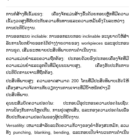
ການກໍ່ສ້າງທີ່ເຂັ້ມແຂງ: ເຄື່ອງຈັກແມ່ນສ້າງຂຶ້ນດ້ວຍກອບເຫຼັກທີ່ມີຄວາມ
ເຂັ້ມງວດສູງທີ່ຮັບປະກັນຄວາມທົນທານແລະຄວາມຫມັ້ນຄົງໃນລະຫວ່າງ
ການປະຕິບັດງານ.
ການອອກແບບ incliable: ການອອກແບບກອບ inclinable ອະນຸຍາດໃຫ້ສໍາ
ລັບການໂຍກຍ້າຍອອກໄດ້ຢ່າງງ່າຍດາຍຂອງ workpieces ແລະອຸປະກອນ
ການຂູດ, ເສີມຂະຫຍາຍປະສິດທິພາບການດໍາເນີນງານ.
ຄວາມແມ່ນຍໍາແລະຄວາມຖືກຕ້ອງ: ປະກອບດ້ວຍອົງປະກອບເຄື່ອງຈັກທີ່ມີ
ຄວາມແມ່ນຍໍາແລະລູກປືນທີ່ມີຄຸນນະພາບສູງ, ເຄື່ອງຮັບປະກັນການ
ປະຕິບັດການເຈາະທີ່ຖືກຕ້ອງ.
ປະສິດທິພາບສູງ: ຄວາມອາດສາມາດ 200 ໂຕນທີ່ມີປະສິດທິພາບເຮັດໃຫ້
ເຄື່ອງສາມາດຈັດການກັບວຽກງານການເຈາະທີ່ມີນ້ໍາຫນັກຢ່າງມີ
ປະສິດທິພາບ.
ຄຸນນະສົມບັດຄວາມປອດໄພ: ປະກອບມີອຸປະກອນຄວາມປອດໄພເຊັ່ນ:
ການປ້ອງກັນການໂຫຼດເກີນ, ການຢຸດສຸກເສີນ, ແລະກອງຄວາມປອດໄພເພື່ອ
ຮັບປະກັນຄວາມປອດໄພຂອງຜູ້ປະຕິບັດງານ.
Versatility: ເຫມາະສໍາລັບລະດັບຄວາມກ້ວາງຂອງຄໍາຮ້ອງສະຫມັກ, ລວມ
ທັງ punching, blanking, bending, ແລະກອບເປັນຈໍານວນການດໍາເນີນ