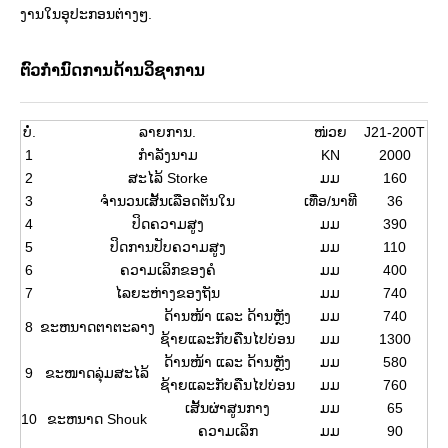
ງານໃນອຸປະກອນຕ່າງໆ.
ຕົວກໍານົດການດ້ານວິຊາການ
ບໍ່.
ລາຍການ.
ໜ່ວຍ
J21-200T
1
ກໍາລັງນາມ
KN
2000
2
ສະໄລ້ Storke
ມມ
160
3
ຈໍານວນເສັ້ນເລືອດຕັນໃນ
ເທື່ອ/ນາທີ
36
4
ປິດຄວາມສູງ
ມມ
390
5
ປິດການປັບຄວາມສູງ
ມມ
110
6
ຄວາມເລິກຂອງຄໍ
ມມ
400
7
ໄລຍະຫ່າງຂອງຖັນ
ມມ
740
ດ້ານໜ້າ ແລະ ດ້ານຫຼັງ
ມມ
740
8
ຂະຫນາດຕາຕະລາງ
ຊ້າຍແລະກັບຄືນໄປບ່ອນ
ມມ
1300
ດ້ານໜ້າ ແລະ ດ້ານຫຼັງ
ມມ
580
9
ຂະໜາດລຸ່ມສະໄລ້
ຊ້າຍແລະກັບຄືນໄປບ່ອນ
ມມ
760
ເສັ້ນຜ່າສູນກາງ
ມມ
65
10
ຂະຫນາດ Shouk
ຄວາມເລິກ
ມມ
90