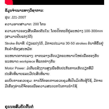
ຂໍ້ມູນຈໍາເພາະທາງວິຊາການ:
ຮຸ່ນ: J21-200T
ຄວາມອາດສາມາດ: 200 ໂຕນ
ຄວາມຍາວຂອງເສັ້ນເລືອດຕັນໃນ: ໂດຍປົກກະຕິຢູ່ລະຫວ່າງ 100-300mm
(ສາມາດປັບແຕ່ງໄດ້)
Stroke ຕໍ່ນາທີ: ປ່ຽນແປງໄດ້, ມັກຈະປະມານ 30-50 strokes ຕໍ່ນາທີຂຶ້ນຢູ່
ກັບຄໍາຮ້ອງສະຫມັກ
ຂະຫນາດຕາຕະລາງ: ຕາຕະລາງເຮັດວຽກຂະຫນາດໃຫຍ່ເພື່ອຮອງຮັບ
ຂະຫນາດ workpiece ທີ່ແຕກຕ່າງກັນ
Motor Power: ມໍເຕີພະລັງງານສູງເພື່ອຮັບປະກັນການເຮັດວຽກທີ່ມີ
ປະສິດທິພາບແລະມີປະສິດທິພາບ
ລະບົບການຄວບຄຸມ: ການໂຕ້ຕອບການຄວບຄຸມທີ່ເປັນມິດກັບຜູ້ໃຊ້, ມັກຈະ
ມີເຄື່ອງອ່ານດິຈິຕອນເພື່ອຄວາມສະດວກໃນການນໍາໃຊ້
ຄຸນນະສົມບັດຕົ້ນຕໍ