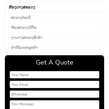
Machine ຄວາມແມ່ນຍໍາສູງ
ຫ້ອງວາງສະແດງ
ສະແດງກໍລະນີ
ຫ້ອງສະແດງວິດີໂອ
ງານວາງສະແດງສິນຄ້າ
ຄໍາຕິຊົມຂອງລູກຄ້າ
Get A Quote