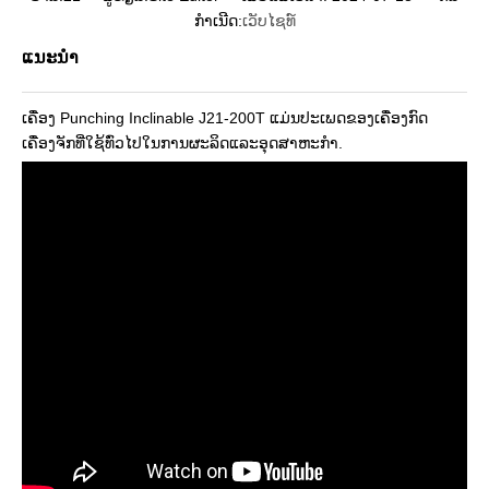
ກໍາເນີດ:
ເວັບໄຊທ໌
ແນະນຳ
ເຄື່ອງ Punching Inclinable J21-200T ແມ່ນປະເພດຂອງເຄື່ອງກົດ
ເຄື່ອງຈັກທີ່ໃຊ້ທົ່ວໄປໃນການຜະລິດແລະອຸດສາຫະກໍາ.