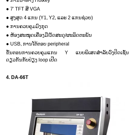
●
ການນຳທາງ Hotkey
●
7' TFT ສີ VGA
●
ສູງສຸດ 4 ແກນ (Y1, Y2, ແລະ 2 ແກນຊ່ວຍ)
●
ການຄວບຄຸມມົງກຸດ
●
ຫ້ອງສະໝຸດເຄື່ອງມື/ວັດສະດຸ/ຜະລິດຕະພັນ
●
USB, ການໂຕ້ຕອບ peripheral
ຂັ້ນຕອນການຄວບຄຸມແກນ Y ແບບພິເສດສໍາລັບວົງປິດເຊັ່ນ
ດຽວກັນກັບປ່ຽງ loop ເປີດ
4. DA-66T