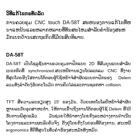
ວິທີແກ້ໄຂກະທັດລັດ
ການຄວບຄຸມ CNC touch DA-58T ສະຫນອງການແກ້ໄຂທີ່ຫ
ນາແຫນ້ນແລະຫລາກຫລາຍທີ່ທັນສະໄຫມສໍາລັບຄໍາຮ້ອງສະຫ
ມັກເບກດ້ານເສດຖະກິດທີ່ມີປະສິດທິພາບ.
DA-58T
DA-58T ເປັນໂຊລູຊັ່ນການຄວບຄຸມກາຟິກແບບ 2D ທີ່ສົມບູນແບບສຳລັບ
ເບຣກກົດທີ່ synchronized.ສະເຫນີການຂຽນໂປລແກລມ CNC ທີ່ງ່າຍ
ທີ່ສຸດໂດຍອີງໃສ່ການໂຕ້ຕອບຜູ້ໃຊ້ຫນ້າຈໍສໍາຜັດແບບກາຟິກຂອງ Delem
ລວມທັງລໍາດັບງໍອັດຕະໂນມັດ
ການ​ຄິດ​ໄລ່​ແລະ​ການ​ຊອກ​ຫາ collision​.
TFT ສີຄວາມລະອຽດສູງ 15' ຂອງມັນ, ດ້ວຍເທກໂນໂລຍີຫນ້າຈໍສໍາຜັດ
ຫຼາຍລະດັບອຸດສາຫະກໍາ, ໃຫ້ການເຂົ້າເຖິງການໂຕ້ຕອບຜູ້ໃຊ້ Delem ທີ່ໄດ້
ຮັບການພິສູດແລ້ວ. ມັນຊ່ວຍໃຫ້ນໍາທາງໂດຍກົງລະຫວ່າງການດໍາເນີນ
ໂຄງການແລະການຜະລິດຕົວຈິງ.
ຕັ້ງຢູ່ໂດຍກົງໃນບ່ອນທີ່ຕ້ອງການ, ສະເຫນີ
ergonomics ທີ່ດີທີ່ສຸດໃນທົ່ວຄໍາຮ້ອງສະຫມັກທັງຫມົດ.