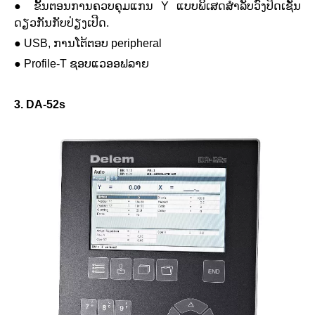
●
ຂັ້ນຕອນການຄວບຄຸມແກນ Y ແບບພິເສດສໍາລັບວົງປິດເຊັ່ນ
ດຽວກັນກັບປ່ຽງເປີດ.
●
USB, ການໂຕ້ຕອບ peripheral
●
Profile-T ຊອບແວອອຟລາຍ
3. DA-52s