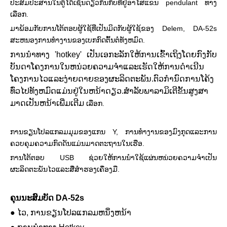
ປະສົມປະສານໃນຕູ້ໄດ້ເຊັ່ນດຽວກັນກັບທີ່ຢູ່ອາໄສແຂນ pendulant ທາງ
ເລືອກ.
ມາພ້ອມກັບການໂຕ້ຕອບຜູ້ໃຊ້ທີ່ເປັນມິດກັບຜູ້ໃຊ້ຂອງ Delem, DA-52s
ສະຫນອງການທໍາງານຂອງເບກກົດຕົ້ນຕໍທັງຫມົດ.
ການນໍາທາງ 'hotkey' ເປັນເອກະລັກໃຫ້ການເຂົ້າເຖິງໂດຍກົງກັບ
ບັນດາໂຄງການໃນຫນ່ວຍຄວາມຈໍາແລະເຮັດໃຫ້ການດໍາເນີນ
ໂຄງການໄວແລະງ່າຍດາຍຂອງຜະລິດຕະພັນ.ຕົວກໍານົດການໂຄ້ງ
ທົ່ວໄປທັງຫມົດແມ່ນຢູ່ໃນຫນ້າດຽວ.ສໍາລັບພາລາມິເຕີຂັ້ນສູງສາ
ມາດເປັນຫນ້າເພີ່ມເຕີມ
ເລືອກ.
ການຂຽນໂປລແກລມມຸມຂອງແກນ Y, ການທໍາງານຂອງມົງກຸດແລະການ
ຄວບຄຸມຄວາມກົດດັນແມ່ນມາດຕະຖານໃນເຮືອ.
ການໂຕ້ຕອບ USB ຊ່ວຍໃຫ້ການນໍາໃຊ້ແຜ່ນຫນ່ວຍຄວາມຈໍາເປັນ
ຜະລິດຕະພັນໄວແລະສື່ສໍາຮອງເຄື່ອງມື.
ຄຸນນະສົມບັດ DA-52s
●
ໄວ, ການຂຽນໂປລແກລມຫນຶ່ງຫນ້າ