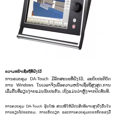
ຄວາມຫນ້າເຊື່ອຖືທີ່ຝັງໄວ້
ການຄວບຄຸມ DA-Touch ມີລັກສະນະທີ່ຝັງໄວ້, ລະບົບປະຕິບັດ
ການ Windows ໃນເວລາຈິງເພື່ອຄວາມຫນ້າເຊື່ອຖືສູງສຸດ.ການ
ເລີ່ມຕົ້ນທີ່ລຽບງ່າຍແມ່ນຮັບປະກັນ, ເຖິງແມ່ນວ່າຫຼັງຈາກປິດທັນທີ.
ການຄວບຄຸມ DA-Touch ລຸ້ນໃໝ່ ສະເໜີໃຫ້ມີປະສິດທິພາບສູງຍິ່ງຂຶ້ນໃນ
ການຂຽນໂປຣແກຣມ, ການເຮັດວຽກ ແລະການຄວບຄຸມເບຣກກົດຂອງມື້