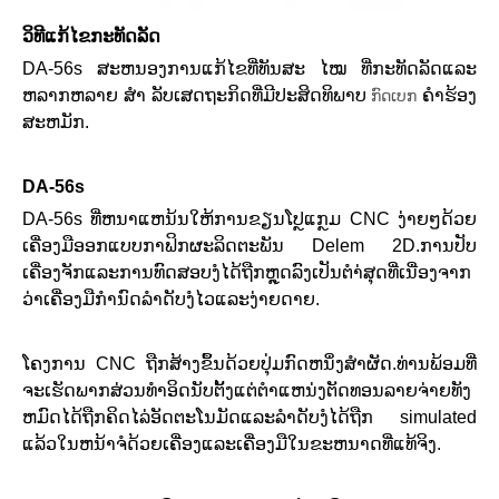
ວິທີແກ້ໄຂກະທັດລັດ
DA-56s ສະຫນອງການແກ້ໄຂທີ່ທັນສະ ໄໝ ທີ່ກະທັດລັດແລະ
ຫລາກຫລາຍ ສຳ ລັບເສດຖະກິດທີ່ມີປະສິດທິພາບ
ຄໍາຮ້ອງ
ກົດເບກ
ສະຫມັກ.
DA-56s
DA-56s ທີ່ຫນາແຫນ້ນໃຫ້ການຂຽນໂປຼແກຼມ CNC ງ່າຍໆດ້ວຍ
ເຄື່ອງມືອອກແບບກາຟິກຜະລິດຕະພັນ Delem 2D.ການປັບ
ເຄື່ອງຈັກແລະການທົດສອບງໍໄດ້ຖືກຫຼຸດລົງເປັນຕໍາ່ສຸດທີ່ເນື່ອງຈາກ
ວ່າເຄື່ອງມືກໍານົດລໍາດັບງໍໄວແລະງ່າຍດາຍ.
ໂຄງການ CNC ຖືກສ້າງຂຶ້ນດ້ວຍປຸ່ມກົດຫນຶ່ງສໍາຜັດ.ທ່ານພ້ອມທີ່
ຈະເຮັດພາກສ່ວນທໍາອິດນັບຕັ້ງແຕ່ຕໍາແຫນ່ງຕັດທອນລາຍຈ່າຍທັງ
ຫມົດໄດ້ຖືກຄິດໄລ່ອັດຕະໂນມັດແລະລໍາດັບງໍໄດ້ຖືກ simulated
ແລ້ວໃນຫນ້າຈໍດ້ວຍເຄື່ອງແລະເຄື່ອງມືໃນຂະຫນາດທີ່ແທ້ຈິງ.