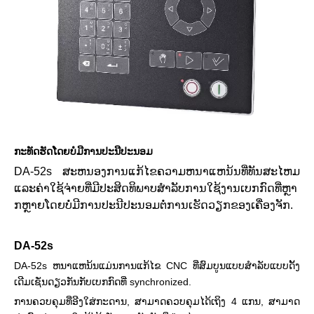
ກະທັດຮັດໂດຍບໍ່ມີການປະນີປະນອມ
DA-52s ສະຫນອງການແກ້ໄຂຄວາມຫນາແຫນ້ນທີ່ທັນສະໄຫມ
ແລະຄ່າໃຊ້ຈ່າຍທີ່ມີປະສິດທິພາບສໍາລັບການໃຊ້ງານເບກກົດທີ່ຫຼາ
ກຫຼາຍໂດຍບໍ່ມີການປະນີປະນອມຕໍ່ການເຮັດວຽກຂອງເຄື່ອງຈັກ.
DA-52s
DA-52s ຫນາແຫນ້ນແມ່ນການແກ້ໄຂ CNC ທີ່ສົມບູນແບບສໍາລັບແບບດັ້ງ
ເດີມເຊັ່ນດຽວກັນກັບເບກກົດທີ່ synchronized.
ການຄວບຄຸມທີ່ອີງໃສ່ກະດານ, ສາມາດຄວບຄຸມໄດ້ເຖິງ 4 ແກນ, ສາມາດ