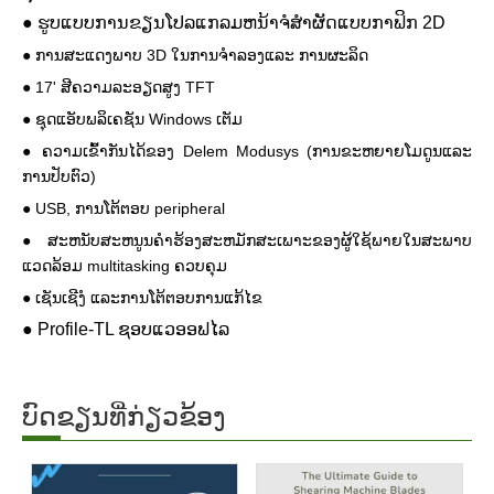
●
ຮູບແບບການຂຽນໂປລແກລມຫນ້າຈໍສໍາຜັດແບບກາຟິກ 2D
●
ການສະແດງພາບ 3D ໃນການຈໍາລອງແລະ
ການຜະລິດ
●
17' ສີຄວາມລະອຽດສູງ TFT
●
ຊຸດແອັບພລິເຄຊັນ Windows ເຕັມ
●
ຄວາມເຂົ້າກັນໄດ້ຂອງ Delem Modusys (ການຂະຫຍາຍໂມດູນແລະ
ການປັບຕົວ)
●
USB, ການໂຕ້ຕອບ peripheral
●
ສະຫນັບສະຫນູນຄໍາຮ້ອງສະຫມັກສະເພາະຂອງຜູ້ໃຊ້ພາຍໃນສະພາບ
ແວດລ້ອມ multitasking ຄວບຄຸມ
●
ເຊັນເຊີງໍ ແລະການໂຕ້ຕອບການແກ້ໄຂ
●
Profile-TL ຊອບແວອອຟໄລ
ບົດຂຽນທີ່ກ່ຽວຂ້ອງ