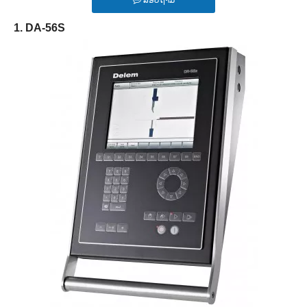
ສອບຖາມ
1. DA-56S