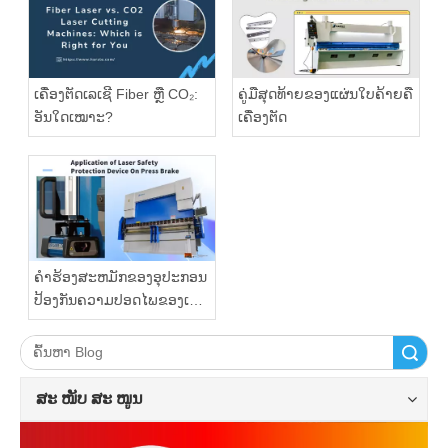
ເຄື່ອງຕັດເລເຊີ Fiber ຫຼື CO₂:
ຄູ່ມືສຸດທ້າຍຂອງແຜ່ນໃບຄ້າຍຄື
ອັນໃດເໝາະ?
ເຄື່ອງຕັດ
ຄໍາຮ້ອງສະຫມັກຂອງອຸປະກອນ
ປ້ອງກັນຄວາມປອດໄພຂອງເລ
ເຊີກ່ຽວກັບການກົດເບກ
ຄົ້ນຫາ
ສະ ໜັບ ສະ ໜູນ