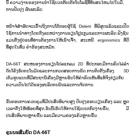
ນີ້.ຄວາມງ່າຍຂອງການນໍາໃຊ້ບວກກັບເຕັກໂນໂລຊີທີ່ທັນສະໄຫມໄປໃນມື,
ການປັບປຸງ
ຜົນຜະລິດ.
ຫນ້າຈໍສໍາຜັດຈະເຂົ້າເຖິງການໂຕ້ຕອບຜູ້ໃຊ້ Delem ທີ່ພິສູດແລ້ວແລະເປີດ
ໃຊ້ການນໍາທາງໂດຍກົງລະຫວ່າງການຂຽນໂປຼແກຼມແລະການຜະລິດ.ຟັງຊັນ
ແມ່ນຕັ້ງຢູ່ບ່ອນທີ່ທ່ານຕ້ອງການໃຫ້ເຂົາເຈົ້າ, ສະເຫນີ ergonomics ທີ່ດີ
ທີ່ສຸດໃນທົ່ວ
ຄໍາຮ້ອງສະຫມັກ.
DA-66T ສະຫນອງການຂຽນໂປລແກລມ 2D ທີ່ປະກອບມີການຄິດໄລ່ລໍາ
ດັບໂຄ້ງອັດຕະໂນມັດແລະການກວດສອບການຂັດ.ການຕິດຕັ້ງເຄື່ອງ 3D
ເຕັມຮູບແບບທີ່ມີສະຖານີເຄື່ອງມືຫຼາຍອັນໃຫ້ຄໍາຄິດເຫັນທີ່ແທ້ຈິງກ່ຽວກັບ
ຄວາມເປັນໄປໄດ້ຂອງຜະລິດຕະພັນແລະການຈັດການ.
ຂັ້ນຕອນການຄວບຄຸມທີ່ມີປະສິດທິພາບສູງ ປັບປຸງຮອບວຽນເຄື່ອງ ແລະ ຫຼຸດ
ເວລາຕັ້ງໃຫ້ໜ້ອຍທີ່ສຸດ.ອັນນີ້ເຮັດໃຫ້ການໃຊ້ເບຣກກົດງ່າຍຂຶ້ນ, ມີ
ປະສິດທິພາບຫຼາຍຂຶ້ນ ແລະມີຄວາມຄ່ອງແຄ້ວຫຼາຍຂຶ້ນ.
ຄຸນນະສົມບັດ DA-66T