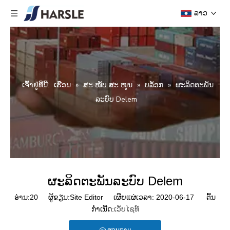
ລາວ
ເຈົ້າ​ຢູ່​ທີ່​ນີ້:
ເຮືອນ
»
ສະ ໜັບ ສະ ໜູນ
»
ບລັອກ
»
ຜະລິດຕະພັນ
ລະບົບ Delem
ຜະລິດຕະພັນລະບົບ Delem
ອ່ານ:
20
ຜູ້ຂຽນ:Site Editor ເຜີຍແຜ່ເວລາ: 2020-06-17 ຕົ້ນ
ກໍາເນີດ:
ເວັບໄຊທ໌