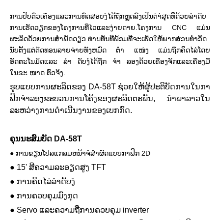
ການປັບຕົວເຄື່ອງແລະການທົດສອບງໍໄດ້ຖືກຫຼຸດລົງເປັນຕໍາ່ສຸດທີ່ດ້ວຍລໍາດັບ
ການເຮັດວຽກຂອງໂຄງການທີ່ໄວແລະງ່າຍດາຍ.ໂຄງການ CNC ແມ່ນ
ຜະລິດດ້ວຍການສໍາພັດດຽວ.ທ່ານທັນທີພ້ອມທີ່ຈະເຮັດໃຫ້ພາກສ່ວນທໍາອິດ
ນັບຕັ້ງແຕ່ຕັດທອນລາຍຈ່າຍທັງຫມົດ
ຕຳ ແໜ່ງ ແມ່ນຖືກຄິດໄລ່ໂດຍ
ອັດຕະໂນມັດແລະ ລຳ ດັບງໍໄດ້ຖືກ ຈຳ ລອງດ້ວຍເຄື່ອງຈັກແລະເຄື່ອງມື
ໃນຂະ ໜາດ ຕົວຈິງ.
ຮູບແບບການຜະລິດຂອງ DA-58T ຊ່ວຍໃຫ້ຜູ້ປະຕິບັດການໃນກາ
ຟິກຈໍາລອງຂະບວນການໂຄ້ງຂອງຜະລິດຕະພັນ, ນໍາພາລາວໃນ
ລະຫວ່າງການດໍາເນີນງານຂອງເບກກົດ.
ຄຸນນະສົມບັດ DA-58T
●
ການຂຽນໂປລແກລມຫນ້າຈໍສໍາຜັດແບບກາຟິກ 2D
●
15' ສີຄວາມລະອຽດສູງ TFT
●
ການ​ຄິດ​ໄລ່​ລໍາ​ດັບ​ງໍ​
●
ການຄວບຄຸມມົງກຸດ
●
Servo ແລະຄວາມຖີ່ການຄວບຄຸມ inverter