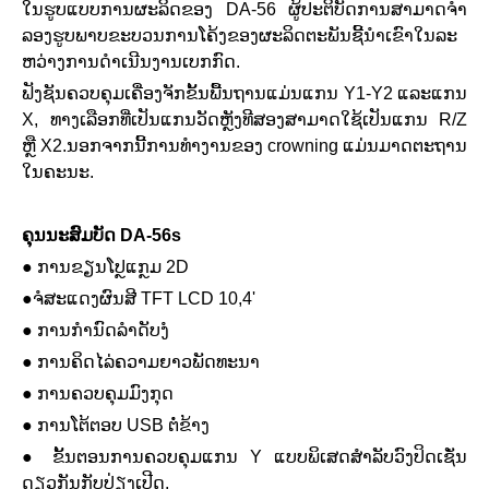
ໃນ​ຮູບ​ແບບ​ການ​ຜະ​ລິດ​ຂອງ DA-56 ຜູ້​ປະ​ຕິ​ບັດ​ການ​ສາ​ມາດ​ຈໍາ​
ລອງ​ຮູບ​ພາບ​ຂະ​ບວນ​ການ​ໂຄ້ງ​ຂອງ​ຜະ​ລິດ​ຕະ​ພັນ​ຊີ້​ນໍາ​ເຂົາ​ໃນ​ລະ​
ຫວ່າງ​ການ​ດໍາ​ເນີນ​ງານ​ເບກ​ກົດ​.
ຟັງຊັນຄວບຄຸມເຄື່ອງຈັກຂັ້ນພື້ນຖານແມ່ນແກນ Y1-Y2 ແລະແກນ
X, ທາງເລືອກທີ່ເປັນແກນວັດຫຼັງທີສອງສາມາດໃຊ້ເປັນແກນ R/Z
ຫຼື X2.ນອກ​ຈາກ​ນີ້​ການ​ທໍາ​ງານ​ຂອງ crowning ແມ່ນ​ມາດ​ຕະ​ຖານ​
ໃນ​ຄະ​ນະ​.
ຄຸນນະສົມບັດ DA-56s
● ການຂຽນໂປຼແກຼມ 2D
●
ຈໍສະແດງຜົນສີ TFT LCD 10,4'
●
ການ​ກໍາ​ນົດ​ລໍາ​ດັບ​ງໍ​
●
ການ​ຄິດ​ໄລ່​ຄວາມ​ຍາວ​ພັດ​ທະ​ນາ​
●
ການຄວບຄຸມມົງກຸດ
●
ການໂຕ້ຕອບ USB ຕໍ່ຂ້າງ
●
ຂັ້ນຕອນການຄວບຄຸມແກນ Y ແບບພິເສດສໍາລັບວົງປິດເຊັ່ນ
ດຽວກັນກັບປ່ຽງເປີດ.