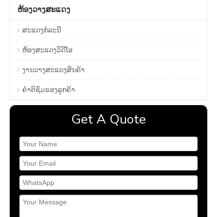
ຫ້ອງວາງສະແດງ
ສະແດງກໍລະນີ
ຫ້ອງສະແດງວິດີໂອ
ງານວາງສະແດງສິນຄ້າ
ຄໍາຕິຊົມຂອງລູກຄ້າ
Get A Quote