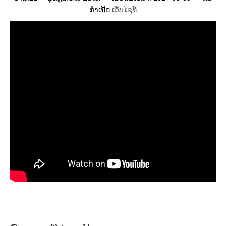
ກໍາເນີດ:
ເວັບໄຊທ໌