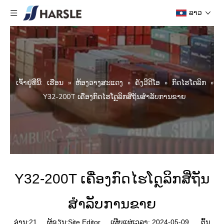
ລາວ
ເຈົ້າ​ຢູ່​ທີ່​ນີ້:
ເຮືອນ
»
ຫ້ອງວາງສະແດງ
»
ຄັງວີດີໂອ
»
ກົດໄຮໂດລິກ
»
Y32-200T ເຄື່ອງກົດໄຮໂດຼລິກສີ່ຖັນສໍາລັບການຂາຍ
Y32-200T ເຄື່ອງກົດໄຮໂດຼລິກສີ່ຖັນ
ສໍາລັບການຂາຍ
ອ່ານ:
21
ຜູ້ຂຽນ:Site Editor ເຜີຍແຜ່ເວລາ: 2024-05-09 ຕົ້ນ