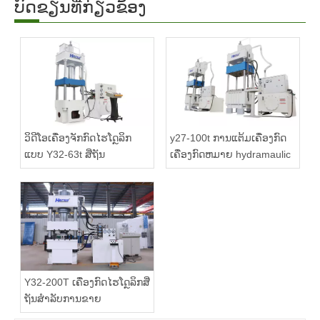
ບົດຂຽນທີ່ກ່ຽວຂ້ອງ
ວິດີໂອເຄື່ອງຈັກກົດໄຮໂດຼລິກ
y27-100t ການແຕ້ມເຄື່ອງກົດ
ແບບ Y32-63t ສີ່ຖັນ
ເຄື່ອງກົດຫມາຍ hydramaulic
Y32-200T ເຄື່ອງກົດໄຮໂດຼລິກສີ່
ຖັນສໍາລັບການຂາຍ