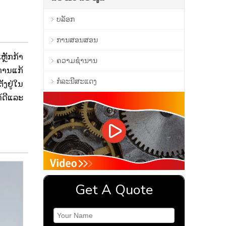
ບລັອກ
ການສອນສອນ
ຼັກກ້າ
ຄວາມຊໍານານ
ການແກ້
ກໍລະນີສະແດງ
ງຢູ່ໃນ
້ດີແລະ
Get A Quote