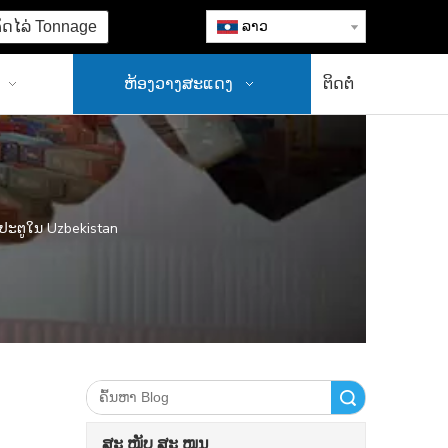
ຄິດໄລ່ Tonnage
ລາວ
ຫ້ອງວາງສະແດງ
ຕິດຕໍ່
້າປະຕູໃນ Uzbekistan
ຄົ້ນຫາ
ສະ ໜັບ ສະ ໜູນ