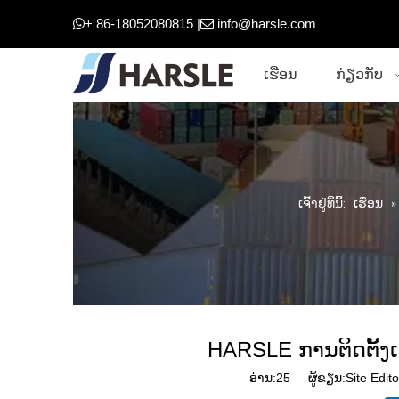
+ 86-18052080815 |
info@harsle.com


ເຮືອນ
ກ່ຽວກັບ
ເຈົ້າ​ຢູ່​ທີ່​ນີ້:
ເຮືອນ
HARSLE ການຕິດຕັ້ງເຄ
ອ່ານ:
25
ຜູ້ຂຽນ:Site Edito