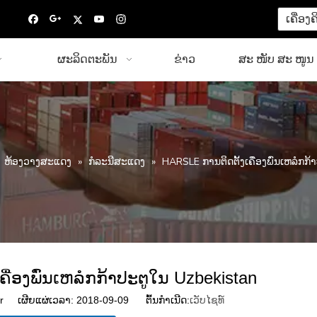
ເຄື່ອງ
ຜະລິດຕະພັນ
ຂ່າວ
ສະ ໜັບ ສະ ໜູນ
»
ຫ້ອງວາງສະແດງ
»
ກໍລະນີສະແດງ
»
HARSLE ການຕິດຕັ້ງເຄື່ອງພົ່ນເຫລໍກກ
ື່ອງພົ່ນເຫລໍກກ້າປະຕູໃນ Uzbekistan
r ເຜີຍແຜ່ເວລາ: 2018-09-09 ຕົ້ນກໍາເນີດ:
ເວັບໄຊທ໌