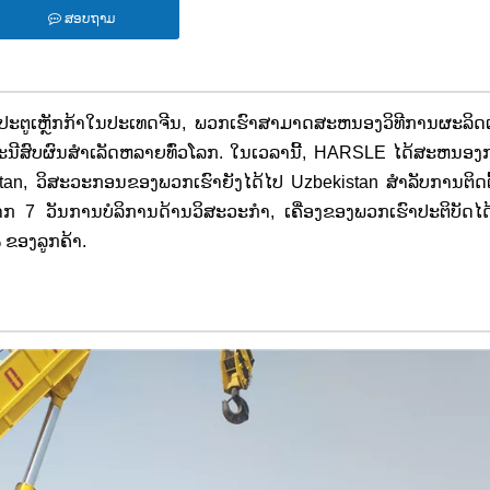
ສອບຖາມ
ະຕູເຫຼັກກ້າໃນປະເທດຈີນ, ພວກເຮົາສາມາດສະຫນອງວິທີການຜະລິດເຫ
ລະນີສົບຜົນສໍາເລັດຫລາຍທົ່ວໂລກ. ໃນເວລານີ້, HARSLE ໄດ້ສະຫນອງ
n, ວິສະວະກອນຂອງພວກເຮົາຍັງໄດ້ໄປ Uzbekistan ສໍາລັບການຕິດຕັ້
ກ 7 ວັນການບໍລິການດ້ານວິສະວະກໍາ, ເຄື່ອງຂອງພວກເຮົາປະຕິບັດໄດ
 ຂອງລູກຄ້າ.