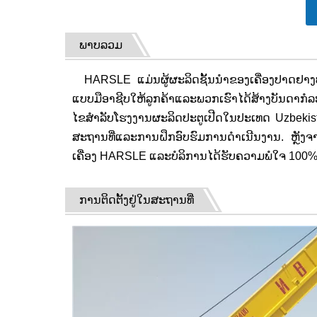
ພາບລວມ
HARSLE ແມ່ນຜູ້ຜະລິດຊັ້ນນໍາຂອງເຄື່ອງປາດຢາງປ
ແບບມືອາຊີບໃຫ້ລູກຄ້າແລະພວກເຮົາໄດ້ສ້າງບັນດາກໍ
ໄຂສໍາລັບໂຮງງານຜະລິດປະຕູເປີດໃນປະເທດ Uzbekista
ສະຖານທີ່ແລະການຝຶກອົບຮົມການດໍາເນີນງານ. ຫຼັງຈາ
ເຄື່ອງ HARSLE ແລະບໍລິການໄດ້ຮັບຄວາມພໍໃຈ 100%
ການຕິດຕັ້ງຢູ່ໃນສະຖານທີ່