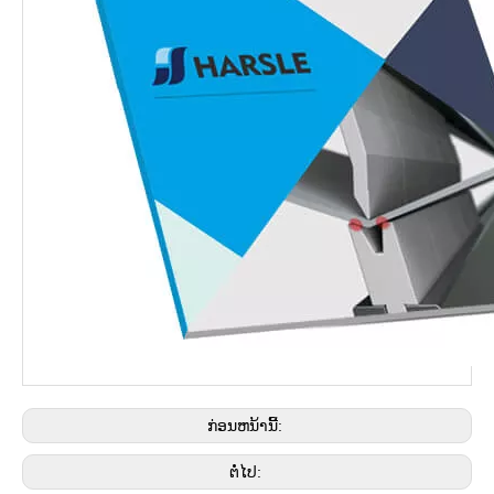
ກ່ອນຫນ້ານີ້:
ຕໍ່ໄປ: