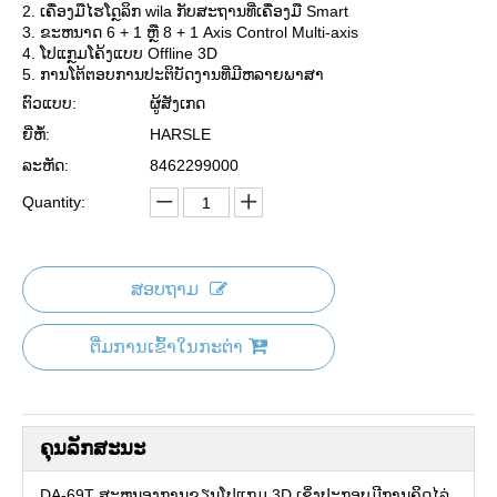
2. ເຄື່ອງມືໄຮໂດຼລິກ wila ກັບສະຖານທີ່ເຄື່ອງມື Smart
3. ຂະຫນາດ 6 + 1 ຫຼື 8 + 1 Axis Control Multi-axis
4. ໂປແກຼມໂຄ້ງແບບ Offline 3D
5. ການໂຕ້ຕອບການປະຕິບັດງານທີ່ມີຫລາຍພາສາ
ຕົວແບບ:
ຜູ້ສັງເກດ
ຍີ່ຫໍ້:
HARSLE
ລະຫັດ:
8462299000
Quantity:
ສອບຖາມ
ຕື່ມການເຂົ້າໃນກະຕ່າ
ຄຸນ​ລັກ​ສະ​ນະ
DA-69T ສະຫນອງການຂຽນໂປແກຼມ 3D ເຊິ່ງປະກອບມີການຄິດໄລ່