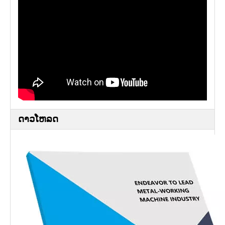
ດາວໂຫລດ