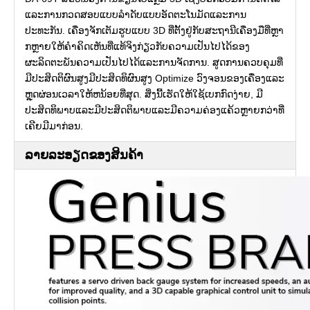
ແລະການກວດສອບແບບລໍາດັບແບບອັດຕະໂນມັດແລະການ
ປະທະກັນ. ເຄື່ອງຈັກເຕັມຮູບແບບ 3D ທີ່ຕັ້ງຢູ່ກັບສະຖານີເຄື່ອງມືທີ່ຫຼາ
ກຫຼາຍໃຫ້ຄໍາຄິດເຫັນທີ່ແທ້ຈິງກ່ຽວກັບຄວາມເປັນໄປໄດ້ຂອງ
ຜະລິດຕະພັນຄວາມເປັນໄປໄດ້ແລະການຈັດການ. ສູດການຄວບຄຸມທີ່
ມີປະສິດຕິຜົນສູງມີປະສິດທິຜົນສູງ Optimize ວົງຈອນຂອງເຄື່ອງແລະ
ຫຼຸດຜ່ອນເວລາໃຫ້ຫນ້ອຍທີ່ສຸດ. ສິ່ງນີ້ເຮັດໃຫ້ໃຊ້ເບກກົດງ່າຍ, ມີ
ປະສິດທິພາບແລະມີປະສິດຕິພາບແລະມີຄວາມຄ່ອງແຄ້ວຫຼາຍກວ່າທີ່
ເຄີຍມີມາກ່ອນ.
ລາຍລະອຽດຂອງສິນຄ້າ