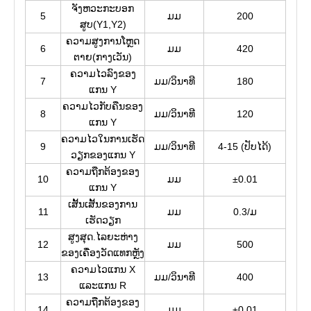
ຈັງຫວະກະບອກ
5
ມມ
200
ສູບ(Y1,Y2)
ຄວາມສູງການໂຫຼດ
6
ມມ
420
ຕາຍ(ກາງເວັນ)
ຄວາມໄວລົງຂອງ
7
ມມ/ວິນາທີ
180
ແກນ Y
ຄວາມໄວກັບຄືນຂອງ
8
ມມ/ວິນາທີ
120
ແກນ Y
ຄວາມໄວໃນການເຮັດ
9
ມມ/ວິນາທີ
4-15 (ປັບໄດ້)
ວຽກຂອງແກນ Y
ຄວາມຖືກຕ້ອງຂອງ
10
ມມ
±0.01
ແກນ Y
ເສັ້ນ​ເສັ້ນ​ຂອງ​ການ​
11
ມມ
0.3/ມ
ເຮັດ​ວຽກ​
ສູງສຸດ.ໄລຍະຫ່າງ
12
ມມ
500
ຂອງເຄື່ອງວັດແທກຫຼັງ
ຄວາມໄວແກນ X
13
ມມ/ວິນາທີ
400
ແລະແກນ R
ຄວາມຖືກຕ້ອງຂອງ
14
ມມ
±0.01