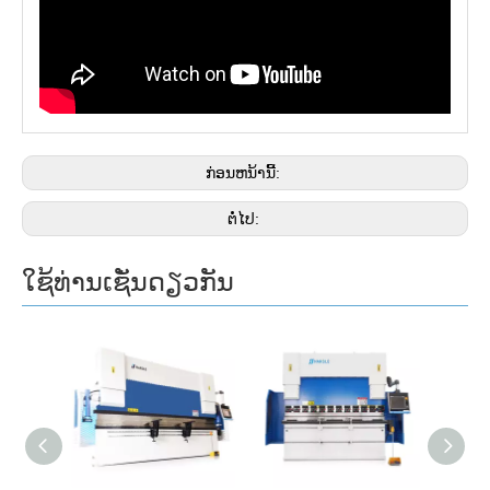
ກ່ອນຫນ້ານີ້:
ຕໍ່ໄປ:
ໃຊ້ທ່ານເຊັ່ນດຽວກັນ