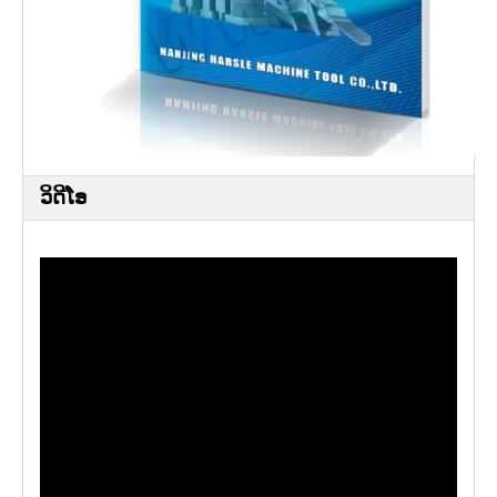
ວິດີໂອ