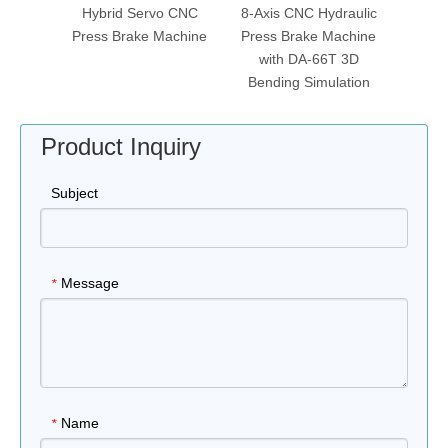
Press
Hybrid Servo CNC
8-Axis CNC Hydraulic
CNC El
69T 3D
Press Brake Machine
Press Brake Machine
Press
amming
with DA-66T 3D
Bending Simulation
Product Inquiry
Subject
Message
*
Name
*