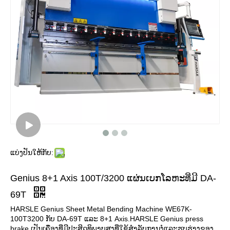
ແບ່ງປັນໃຫ້ກັບ:
Genius 8+1 Axis 100T/3200 ແຜ່ນເບກໂລຫະທີ່ມີ DA-
69T
HARSLE Genius Sheet Metal Bending Machine WE67K-
100T3200 ກັບ DA-69T ແລະ 8+1 Axis.HARSLE Genius press
brake ເປັນເຄື່ອງທີ່ມີປະສິດທິພາບສູງທີ່ໃຊ້ສໍາລັບການງໍແລະຮູບຮ່າງຂອງ