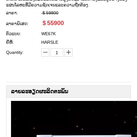
ແຜ່ນໂລຫະທີ່ມີຄວາມຊັດເຈນແລະຄວາມຖືກຕ້ອງ.
ລາຄາ:
$
59800
$
55900
ລາຄາພິເສດ:
ຕົວແບບ:
WE67K
ຍີ່ຫໍ້:
HARSLE
Quantity:
ລາຍ​ລະ​ອຽດ​ຜະ​ລິດ​ຕະ​ພັນ