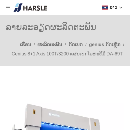
ລາວ
ລາຍລະອຽດຜະລິດຕະພັນ
ເຮືອນ
/
ຜະລິດຕະພັນ
/
ກົດເບກ
/
genius ກົດເຫຼັກ
/
Genius 8+1 Axis 100T/3200 ແຜ່ນເບກໂລຫະທີ່ມີ DA-69T