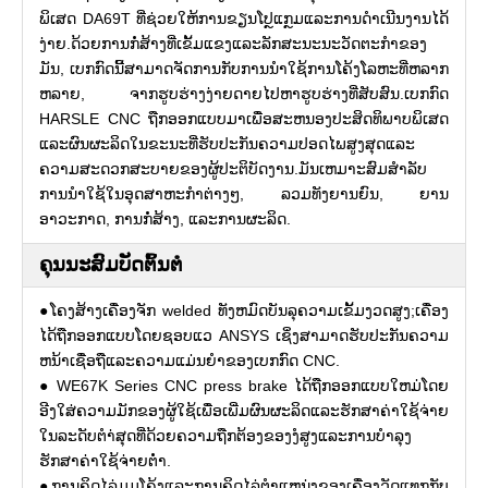
ພິເສດ DA69T ທີ່ຊ່ວຍໃຫ້ການຂຽນໂປຼແກຼມແລະການດໍາເນີນງານໄດ້
ງ່າຍ.ດ້ວຍການກໍ່ສ້າງທີ່ເຂັ້ມແຂງແລະລັກສະນະນະວັດຕະກໍາຂອງ
ມັນ, ເບກກົດນີ້ສາມາດຈັດການກັບການນໍາໃຊ້ການໂຄ້ງໂລຫະທີ່ຫລາກ
ຫລາຍ, ຈາກຮູບຮ່າງງ່າຍດາຍໄປຫາຮູບຮ່າງທີ່ສັບສົນ.ເບກກົດ
HARSLE CNC ຖືກອອກແບບມາເພື່ອສະຫນອງປະສິດທິພາບພິເສດ
ແລະຜົນຜະລິດໃນຂະນະທີ່ຮັບປະກັນຄວາມປອດໄພສູງສຸດແລະ
ຄວາມສະດວກສະບາຍຂອງຜູ້ປະຕິບັດງານ.ມັນເຫມາະສົມສໍາລັບ
ການນໍາໃຊ້ໃນອຸດສາຫະກໍາຕ່າງໆ, ລວມທັງຍານຍົນ, ຍານ
ອາວະກາດ, ການກໍ່ສ້າງ, ແລະການຜະລິດ.
ຄຸນນະສົມບັດຕົ້ນຕໍ
●ໂຄງສ້າງເຄື່ອງຈັກ welded ທັງຫມົດບັນລຸຄວາມເຂັ້ມງວດສູງ;ເຄື່ອງ
ໄດ້ຖືກອອກແບບໂດຍຊອບແວ ANSYS ເຊິ່ງສາມາດຮັບປະກັນຄວາມ
ຫນ້າເຊື່ອຖືແລະຄວາມແມ່ນຍໍາຂອງເບກກົດ CNC.
● WE67K Series CNC press brake ໄດ້ຖືກອອກແບບໃຫມ່ໂດຍ
ອີງໃສ່ຄວາມມັກຂອງຜູ້ໃຊ້ເພື່ອເພີ່ມຜົນຜະລິດແລະຮັກສາຄ່າໃຊ້ຈ່າຍ
ໃນລະດັບຕໍາ່ສຸດທີ່ດ້ວຍຄວາມຖືກຕ້ອງຂອງງໍສູງແລະການບໍາລຸງ
ຮັກສາຄ່າໃຊ້ຈ່າຍຕ່ໍາ.
●ການຄິດໄລ່ມຸມໂຄ້ງແລະການຄິດໄລ່ຕໍາແຫນ່ງຂອງເຄື່ອງວັດແທກກັບ