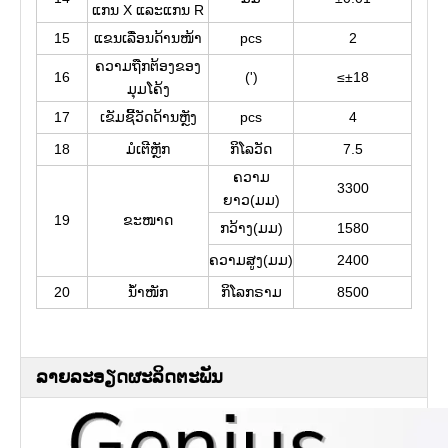
ແກນ X ແລະແກນ R
15
ແຂນເລື່ອນດ້ານໜ້າ
pcs
2
ຄວາມຖືກຕ້ອງຂອງ
16
(')
≤±18
ມຸມໂຄ້ງ
17
ເຂັມຊີ້ວັດດ້ານຫຼັງ
pcs
4
18
ມໍເຕີຫຼັກ
ກິໂລວັດ
7.5
ຄວາມ
3300
ຍາວ(ມມ)
19
ຂະໜາດ
ກວ້າງ(ມມ)
1580
ຄວາມສູງ(ມມ)
2400
20
ນ້ຳໜັກ
ກິ​ໂລກ​ຣາມ
8500
ລາຍລະອຽດຜະລິດຕະພັນ