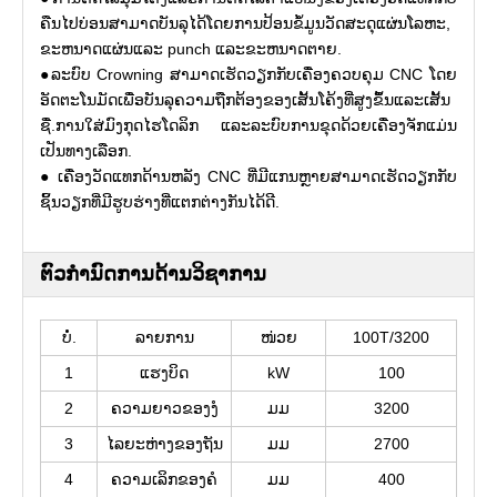
ຄືນໄປບ່ອນສາມາດບັນລຸໄດ້ໂດຍການປ້ອນຂໍ້ມູນວັດສະດຸແຜ່ນໂລຫະ,
ຂະຫນາດແຜ່ນແລະ punch ແລະຂະຫນາດຕາຍ.
●ລະບົບ Crowning ສາມາດເຮັດວຽກກັບເຄື່ອງຄວບຄຸມ CNC ໂດຍ
ອັດຕະໂນມັດເພື່ອບັນລຸຄວາມຖືກຕ້ອງຂອງເສັ້ນໂຄ້ງທີ່ສູງຂຶ້ນແລະເສັ້ນ
ຊື່.ການໃສ່ມົງກຸດໄຮໂດລິກ ແລະລະບົບການຂຸດດ້ວຍເຄື່ອງຈັກແມ່ນ
ເປັນທາງເລືອກ.
● ເຄື່ອງວັດແທກດ້ານຫລັງ CNC ທີ່ມີແກນຫຼາຍສາມາດເຮັດວຽກກັບ
ຊິ້ນວຽກທີ່ມີຮູບຮ່າງທີ່ແຕກຕ່າງກັນໄດ້ດີ.
ຕົວກໍານົດການດ້ານວິຊາການ
ບໍ່.
ລາຍການ
ໜ່ວຍ
100T/3200
1
ແຮງບິດ
kW
100
2
ຄວາມຍາວຂອງງໍ
ມມ
3200
3
ໄລຍະຫ່າງຂອງຖັນ
ມມ
2700
4
ຄວາມເລິກຂອງຄໍ
ມມ
400