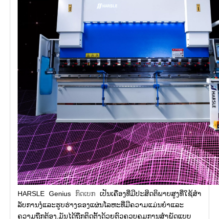
HARSLE Genius
ກົດເບກ
ເປັນເຄື່ອງທີ່ມີປະສິດຕິພາບສູງທີ່ໃຊ້ສໍາ
ລັບການງໍແລະຮູບຮ່າງຂອງແຜ່ນໂລຫະທີ່ມີຄວາມແມ່ນຍໍາແລະ
ຄວາມຖືກຕ້ອງ.ມັນໄດ້ຖືກຕິດຕັ້ງດ້ວຍຕົວຄວບຄຸມການສໍາພັດແບບ