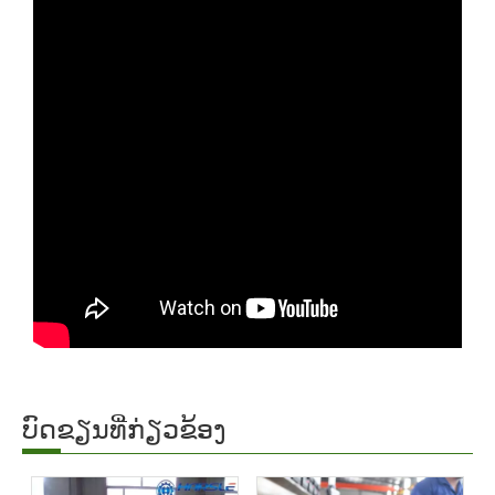
ບົດຂຽນທີ່ກ່ຽວຂ້ອງ