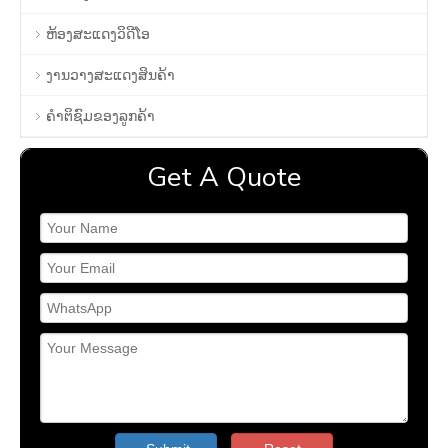
ຫ້ອງສະແດງວິດີໂອ
ງານວາງສະແດງສິນຄ້າ
ຄໍາຕິຊົມຂອງລູກຄ້າ
Get A Quote