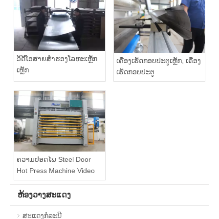
ວິດີໂອສາຍສໍາຮອງໂລຫະເຫຼັກ
ເຄື່ອງເຮັດກອບປະຕູເຫຼັກ, ເຄື່ອງ
ເຫຼັກ
ເຮັດກອບປະຕູ
ຄວາມປອດໄພ Steel Door
Hot Press Machine Video
ຫ້ອງວາງສະແດງ
ສະແດງກໍລະນີ