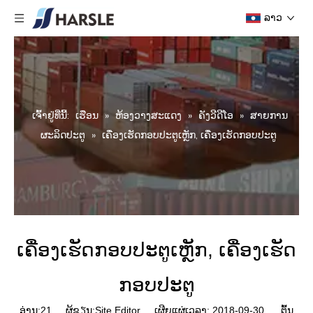
ລາວ
ເຈົ້າ​ຢູ່​ທີ່​ນີ້:
ເຮືອນ
»
ຫ້ອງວາງສະແດງ
»
ຄັງວີດີໂອ
»
ສາຍການ
ຜະລິດປະຕູ
»
ເຄື່ອງເຮັດກອບປະຕູເຫຼັກ, ເຄື່ອງເຮັດກອບປະຕູ
ເຄື່ອງເຮັດກອບປະຕູເຫຼັກ, ເຄື່ອງເຮັດ
ກອບປະຕູ
ອ່ານ:
21
ຜູ້ຂຽນ:Site Editor ເຜີຍແຜ່ເວລາ: 2018-09-30 ຕົ້ນ