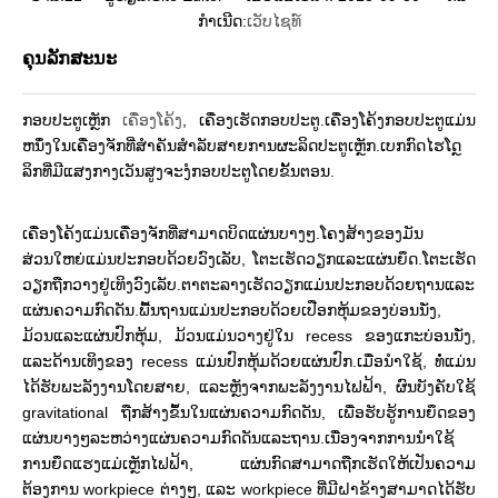
ກໍາເນີດ:
ເວັບໄຊທ໌
ຄຸນ​ລັກ​ສະ​ນະ
ກອບປະຕູເຫຼັກ
ເຄື່ອງໂຄ້ງ
, ເຄື່ອງເຮັດກອບປະຕູ.ເຄື່ອງໂຄ້ງກອບປະຕູແມ່ນ
ຫນຶ່ງໃນເຄື່ອງຈັກທີ່ສໍາຄັນສໍາລັບສາຍການຜະລິດປະຕູເຫຼັກ.ເບກກົດໄຮໂດຼ
ລິກທີ່ມີແສງກາງເວັນສູງຈະງໍກອບປະຕູໂດຍຂັ້ນຕອນ.
ເຄື່ອງໂຄ້ງແມ່ນເຄື່ອງຈັກທີ່ສາມາດບິດແຜ່ນບາງໆ.ໂຄງສ້າງຂອງມັນ
ສ່ວນໃຫຍ່ແມ່ນປະກອບດ້ວຍວົງເລັບ, ໂຕະເຮັດວຽກແລະແຜ່ນຍຶດ.ໂຕະເຮັດ
ວຽກຖືກວາງຢູ່ເທິງວົງເລັບ.ຕາຕະລາງເຮັດວຽກແມ່ນປະກອບດ້ວຍຖານແລະ
ແຜ່ນຄວາມກົດດັນ.ພື້ນຖານແມ່ນປະກອບດ້ວຍເປືອກຫຸ້ມຂອງບ່ອນນັ່ງ,
ມ້ວນແລະແຜ່ນປົກຫຸ້ມ, ມ້ວນແມ່ນວາງຢູ່ໃນ recess ຂອງແກະບ່ອນນັ່ງ,
ແລະດ້ານເທິງຂອງ recess ແມ່ນປົກຫຸ້ມດ້ວຍແຜ່ນປົກ.ເມື່ອນໍາໃຊ້, ທໍ່ແມ່ນ
ໄດ້ຮັບພະລັງງານໂດຍສາຍ, ແລະຫຼັງຈາກພະລັງງານໄຟຟ້າ, ຜົນບັງຄັບໃຊ້
gravitational ຖືກສ້າງຂຶ້ນໃນແຜ່ນຄວາມກົດດັນ, ເພື່ອຮັບຮູ້ການຍຶດຂອງ
ແຜ່ນບາງໆລະຫວ່າງແຜ່ນຄວາມກົດດັນແລະຖານ.ເນື່ອງຈາກການນໍາໃຊ້
ການຍຶດແຮງແມ່ເຫຼັກໄຟຟ້າ, ແຜ່ນກົດສາມາດຖືກເຮັດໃຫ້ເປັນຄວາມ
ຕ້ອງການ workpiece ຕ່າງໆ, ແລະ workpiece ທີ່ມີຝາຂ້າງສາມາດໄດ້ຮັບ