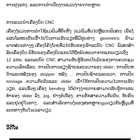
ການປຸງແຕ່ງ, ແລະການດໍາເນີນງານແມ່ນງ່າຍດາຍຫຼາຍ.
ການແນະນໍາເຄື່ອງບິດ CNC
ເຄື່ອງ​ງໍ​ແມ່ນ​ການ​ນໍາ​ໃຊ້​ແມ່​ພິມ​ທີ່​ຕິດ​ຕັ້ງ (ແມ່​ພິມ​ທົ່ວ​ໄປ​ຫຼື​ແບບ​ພິ​ເສດ​) ເພື່ອ​ງໍ​
ແຜ່ນ​ໂລ​ຫະ​ເຢັນ​ເຂົ້າ​ໄປ​ໃນ​ການ​ເຮັດ​ວຽກ​ທີ່​ມີ​ຮູບ​ຮ່າງ geometric ຂ້າມ​
ພາກ​ສ່ວນ​ຕ່າງໆ​.ເຄື່ອງໂຄ້ງໂດຍທົ່ວໄປຮັບຮອງເອົາລະບົບ CNC ພິເສດສໍາ
ລັບເຄື່ອງບິດ.ພິກັດຂອງເຄື່ອງບິດແກນໄດ້ຖືກພັດທະນາຈາກແກນດຽວເຖິງ
12 ແກນ, ແລະລະບົບ CNC ສາມາດຮັບຮູ້ອັດຕະໂນມັດຂອງການຄວບຄຸມ
ຄວາມເລິກເລື່ອນ, ການປັບການອຽງຊ້າຍແລະຂວາຂອງ slider, ການປັບຫ
ນ້າແລະຫລັງຂອງ stopper ຫລັງ. , ການ​ປັບ​ຊ້າຍ​ແລະ​ຂວາ​, ການ​ປັບ
tonnage ຄວາມ​ກົດ​ດັນ​ແລະ slider ເຂົ້າ​ໃກ້​ການ​ປັບ​ຄວາມ​ໄວ​ການ​ເຮັດ​
ວຽກ​, ແລະ​ອື່ນໆ​.ເຄື່ອງ bending ໄດ້ຢ່າງງ່າຍດາຍສາມາດຮັບຮູ້ການກະ
ທໍາຂອງ slider ລົງ, jog, ຢ່າງຕໍ່ເນື່ອງ, ການຮັກສາຄວາມກົດດັນ, ກັບຄືນ
ແລະຢຸດຢູ່ໃນກາງ, ແລະສໍາເລັດການງໍຂອງສອກຫຼາຍມຸມດຽວກັນຫຼືມຸມທີ່
ແຕກຕ່າງກັນໃນເວລາດຽວ.
ວິດີໂອ