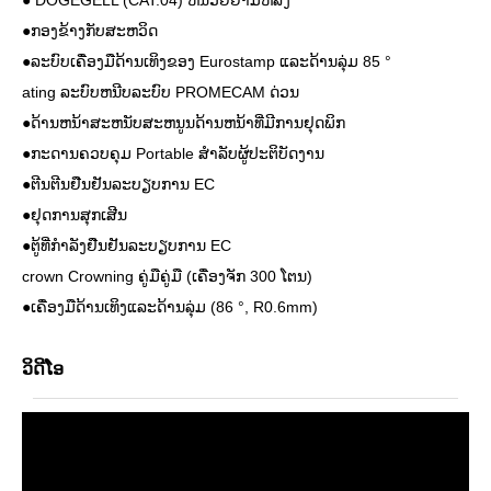
● DOGEGELL (CAT.04) ຫນ່ວຍຍາມຫລັງ
●ກອງຂ້າງກັບສະຫວິດ
●ລະບົບເຄື່ອງມືດ້ານເທິງຂອງ Eurostamp ແລະດ້ານລຸ່ມ 85 °
ating ລະບົບຫນີບລະບົບ PROMECAM ດ່ວນ
●ດ້ານຫນ້າສະຫນັບສະຫນູນດ້ານຫນ້າທີ່ມີການຢຸດພິກ
●ກະດານຄວບຄຸມ Portable ສໍາລັບຜູ້ປະຕິບັດງານ
●ຕີນຕີນຢືນຢັນລະບຽບການ EC
●ຢຸດການສຸກເສີນ
●ຕູ້ທີ່ກໍາລັງຢືນຢັນລະບຽບການ EC
crown Crowning ຄູ່ມືຄູ່ມື (ເຄື່ອງຈັກ 300 ໂຕນ)
●ເຄື່ອງມືດ້ານເທິງແລະດ້ານລຸ່ມ (86 °, R0.6mm)
ວິດີໂອ