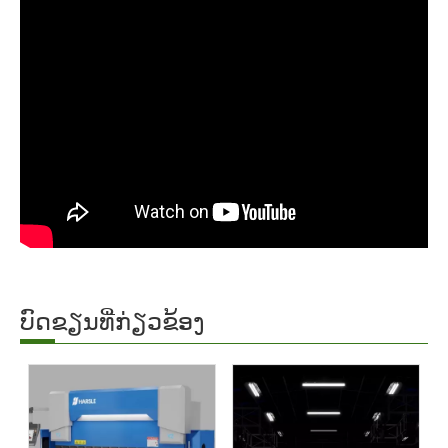
ບົດຂຽນທີ່ກ່ຽວຂ້ອງ