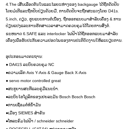
4.The ເສັ້ນເລືອດຕັນໃນແລະໄລຍະຫ່າງຂອງ backgauge ໄດ້ຖືກດັດປັບ
ໂດຍມໍເຕີແລະຖືກປັບປ່ຽນດ້ວຍມື, ການດັດປັບຈະຖືກສະແດງໂດຍ D41s.
5.inch, ດຽວ, ຮູບແບບການຕໍ່ເນື່ອງ, ຖືກອອກແບບມາສໍາລັບເຄື່ອງ & ການ
ປ່ຽນແປງແລະການຮັກສາເວລາສາມາດຄວບຄຸມໄດ້ໂດຍການສົ່ງຕໍ່.
ຂະຫນາດ 6.SAFE ແລະ interlocker ໄຟຟ້າໄດ້ຖືກອອກແບບມາສໍາລັບ
ເຄື່ອງເພື່ອຮັບປະກັນຄວາມປອດໄພຂອງການປະຕິບັດງານໃຫ້ລະບຽບການ.
ອຸປະກອນມາດຕະຖານ:
● DA41S ລະບົບຄວບຄຸມ NC
●ຄວາມເລິກ Axis Y-Axis & Gauge Back X-Axis
● servo motor controlled great
●ສະກູບານສະກີແລະຄູ່ມືແນະນໍາ.
●ລະບົບໄຮໂດຼລິກຂອງເຢຍລະມັນ Bosch Bosch Bosch
●ການເຊື່ອມຕໍ່ທໍ່ນ້ໍາມັນ
●ເມືອງ SIEMES ສໍາຄັນ
●ໂທລະຄົມໄຟຟ້າ / schneider schneider