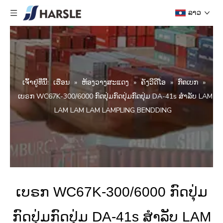
ລາວ
ເຈົ້າ​ຢູ່​ທີ່​ນີ້:
ເຮືອນ
»
ຫ້ອງວາງສະແດງ
»
ຄັງວີດີໂອ
»
ກົດເບກ
»
ເບຣກ WC67K-300/6000 ກົດປຸ່ມກົດປຸ່ມກົດປຸ່ມ DA-41s ສໍາລັບ LAM
LAM LAM LAM LAMPLING BENDDING
ເບຣກ WC67K-300/6000 ກົດປຸ່ມ
ກົດປຸ່ມກົດປຸ່ມ DA-41s ສໍາລັບ LAM