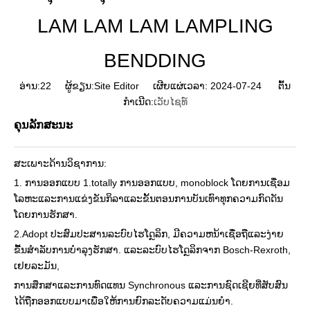
LAM LAM LAM LAMPLING
BENDDING
ອ່ານ:
22
ຜູ້ຂຽນ:Site Editor ເຜີຍແຜ່ເວລາ: 2024-07-24 ຕົ້ນ
ກໍາເນີດ:
ເວັບໄຊທ໌
ຄຸນລັກສະນະ
ສະເພາະດ້ານວິຊາການ:
1. ການອອກແບບ 1.totally ການອອກແບບ, monoblock ໂດຍການເຊື່ອມ
ໂລຫະແລະການແຂ່ງຂັນກິລາແລະຂັ້ນຕອນການບັນເທົາທຸກຄວາມກົດດັນ
ໂດຍການຮັກສາ.
2.Adopt ປະສົມປະສານລະບົບໄຮໂດຼລິກ, ມີຄວາມຫນ້າເຊື່ອຖືແລະງ່າຍ
ຂື້ນສໍາລັບການບໍາລຸງຮັກສາ. ແລະລະບົບໄຮໂດຼລິກຈາກ Bosch-Rexroth,
ເຢຍລະມັນ,
ການສຶກສາແລະການທົດແທນ Synchronous ແລະການຊົດເຊີຍທີ່ສັບສົນ
ໄດ້ຖືກອອກແບບມາເພື່ອໃຫ້ການຍົກລະດັບຄວາມແມ່ນຍໍາ.