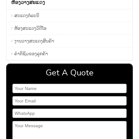
ຫ້ອງວາງສະແດງ
ສະແດງກໍລະນີ
ຫ້ອງສະແດງວິດີໂອ
ງານວາງສະແດງສິນຄ້າ
ຄໍາຕິຊົມຂອງລູກຄ້າ
Get A Quote