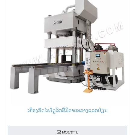
ເຄື່ອງກົດໄຮໂດຼລິກທີ່ມີຕາຕະລາງແລກປ່ຽນ
ສອບຖາມ