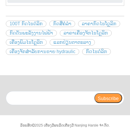
100T ກົດໄຮດໍລິກ
ກົດສີ່ຄໍລໍາ
ລາຄາກົດໄຮໂດຼລິກ
ກົດດັນພະລັງງານໄຟຟ້າ
ລາຄາເຄື່ອງຈັກໄຮໂດຼລິກ
ເຄື່ອງພິມໄຮໂດຼລິກ
ແລກປ່ຽນຕາຕະລາງ
ເຄື່ອງຈັກສໍາລັບການຂາຍ hydraulic
ກົດໄຮດໍລິກ
Subscribe
ລິຂະສິດ
2025 ເຄື່ອງມືຜະລິດເຄື່ອງມື Nanjing Harsle ຈຳ ກັດ.
