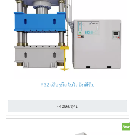
Y32 ເຄື່ອງກົດໄຮໂດລິກສີ່ຖັນ
ສອບຖາມ