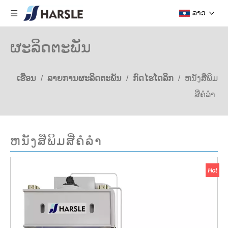
ລາວ
ຜະລິດຕະພັນ
ເຮືອນ
/
ລາຍການຜະລິດຕະພັນ
/
ກົດໄຮໂດລິກ
/
ຫນັງສືພິມ
ສີ່ຄໍລໍາ
ຫນັງສືພິມສີ່ຄໍລໍາ